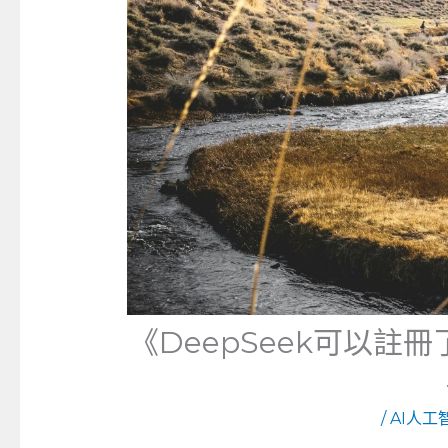
《DeepSeek可以
/
AI人工