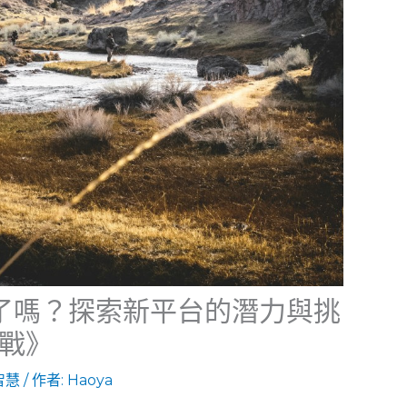
註冊了嗎？探索新平台的潛力與挑
戰》
智慧
/ 作者:
Haoya