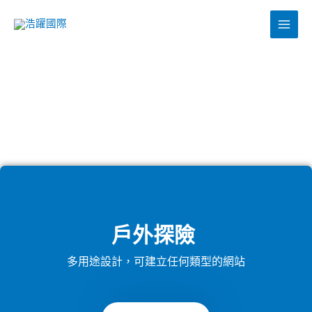
跳
至
主
要
內
容
網站版型
戶外探險
多用途設計，可建立任何類型的網站