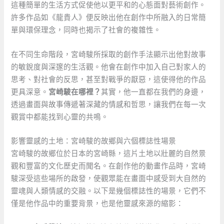
這種簡單的生活方式促使他以更平和的心態面對藝術創作。
許多作品如《龍貴人》便反映出他在創作中所融入的日常簡
單與環保理念，同時也揭示了社會的複雜性。
在不同生命階段，宮崎駿所採取的創作手法顯示出他對故事
的敏銳度與深邃的生活觀。他會在創作中加入自己對家人的
思考、對社會的反思，甚至對戰爭的厭惡，這使得他的作品
更具深意。
宮崎駿在哪裡？
其實，他一直都在我們的身邊，
透過畫面與故事傳遞著深藏的情感和哲思，讓我們在每一次
觀賞中都能找到心靈的共鳴。
影響靈感的土地：宮崎駿的故鄉與六個標誌性場景
宮崎駿的故鄉位於日本的宮崎縣，這片土地以壯麗的自然景
觀和豐富的文化歷史而聞名。在創作他的動畫作品時，宮崎
駿深受這些場所的啟發，使觀眾能在畫面中感受到大自然的
靈魂與人類情感的交融。以下是幾個標誌性的場景，它們不
僅是他作品中的重要背景，也是他靈感來源的縮影：