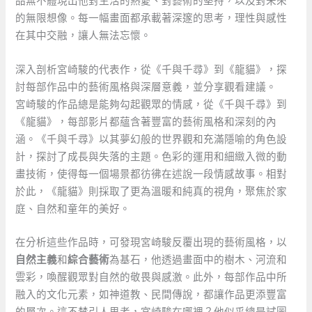
品無不體現出他對生活的熱愛、對藝術的堅持，以及對未來
的無限想像。每一幅畫面都承載著深邃的思考，理性與感性
在其中交融，讓人無法忘懷。
深入剖析宮崎駿的代表作，從《千與千尋》到《龍貓》，探
討每部作品中的藝術風格與深層意義，並分享觀看建議。
宮崎駿的作品總是能夠勾起觀眾的情感，從《千與千尋》到
《龍貓》，每部影片都蘊含著豐富的藝術風格和深刻的內
涵。《千與千尋》以其夢幻般的世界觀和充滿隱喻的角色設
計，探討了成長與失落的主題。色彩的運用和細緻入微的動
畫技術，使得每一個場景都彷彿在述說一段情感故事。相對
於此，《龍貓》則採取了更為溫暖和純真的視角，聚焦於家
庭、自然和童年的美好。
在分析這些作品時，可發現宮崎駿反覆出現的藝術風格，以
自然主義
和
綜合藝術
為基石，他透過畫面中的樹木、河流和
雲彩，喚醒觀眾對自然的敬畏與感激。此外，每部作品中所
融入的文化元素，如神道教、民間傳說，都讓作品更添豐富