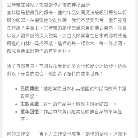
宮崎駿在哪裡？揭開創作背後的神秘面紗
宮崎駿是動畫界的傳奇，他的作品如同魔法般吸引著各年齡
層的觀眾。在探索他的創作時，我們不禁要思考：他究竟身
在何處？事實上，宮崎駿的創作靈感來自於他對自然、社會
以及人類情感的深入觀察。這位大師常常在日本的鄉村或是
周邊的山林中尋找靈感，這裡的每一棵樹木、每一條小河，
都成為他電影創作的無窮素材。
除了自然美景，宮崎駿還受到許多文化和歷史的啟發。透過
對以下元素的融合，他創造了獨特的故事世界：
民間傳說：
他經常從日本和其他國家的民間故事中獲
取靈感。
生態意識：
在他的作品中，環保主題始終如一。
童年回憶：
作品中的角色經常反映他自身的童年經
歷。
他的工作室——吉卜力工作室也成為了創作的聖地。這裡不