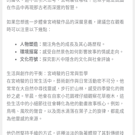
的層次。這不禁引人思考，宮崎駿在哪裡？他似乎總是試圖
在作品中再現那古老而深邃的智慧。
如果您想進一步體會宮崎駿作品的深層意義，建議您在觀看
時可以注意以下幾點：
人物塑造：
關注角色的成長及其心路歷程。
環境描寫：
感受自然景色如何影響故事的情感走向。
文化符號：
探究影片中隱含的文化與社會評論。
生活與創作的平衡：宮崎駿的日常與哲學
在宮崎駿的日常生活中，藝術創作與日常活動密不可分。他
常常在大自然中尋找靈感，步行於山林，感受四季變化的微
妙之處。早晨，他會在自家小花園裡仔細觀察花草樹木，這
些生活中的小細節往往會轉化為他的動畫故事核心。例如，
鳥鳴、風吹的聲音，以及雨水滴落在葉子上的旋律，都能成
為他靈感的來源。
他仍然堅持手繪的方式，這種淡淡的執著體現了其對傳統技