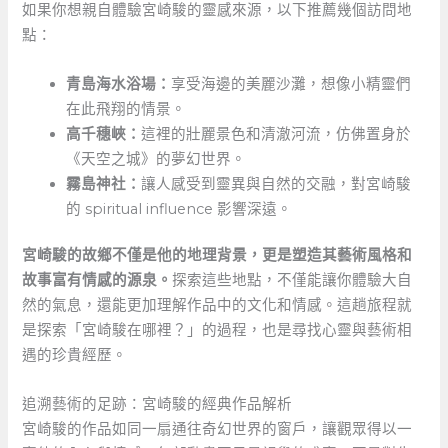
如果你想親自體驗宮崎駿的靈感來源，以下推薦幾個訪問地
點：
青島海水浴場：
享受海邊的美麗沙灘，想像小精靈們
在此飛翔的情景。
高千穗峽：
這裡的壯麗景色和清澈河流，仿佛置身於
《天空之城》的夢幻世界。
霧島神社：
讓人感受到靈異與自然的交融，對宮崎駿
的‍ spiritual ​influence 影響深遠。
宮崎駿的故鄉不僅是他的地理背景，更是塑造其藝術風格和
故事富有情感的源泉。
探索這些地點，不僅能讓你體驗大自
然的氣息，還能更加理解作品中的文化和情感。這趟旅程就
是探索「宮崎駿在哪裡？」的過程，也是尋找心靈與藝術相
遇的珍貴經歷。
追溯藝術的足跡：宮崎駿的經典作品解析
宮崎駿的作品如同一扇通往奇幻世界的窗戶，讓觀眾得以一