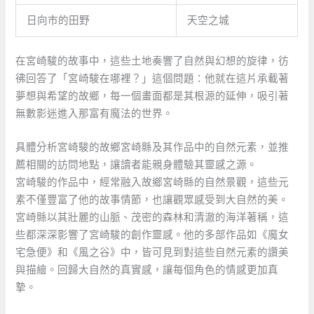
日向市的田野
天空之城
在宮崎駿的故事中，這些土地奏響了自然與幻想的旋律，彷
彿回答了「宮崎駿在哪裡？」這個問題：他就在這片承載著
夢想與希望的故鄉，每一個畫面都是其根源的延伸，吸引著
無數影迷進入那富有魔法的世界。
具體分析宮崎駿的故鄉宮崎縣及其作品中的自然元素，並推
薦相關的訪問地點，讓讀者能親身體驗其靈感之源。
宮崎駿的作品中，經常融入故鄉宮崎縣的自然景觀，這些元
素不僅豐富了他的故事情節，也讓觀眾感受到大自然的美。
宮崎縣以其壯麗的山脈、茂密的森林和清澈的海洋著稱，這
些都深深影響了宮崎駿的創作靈感。他的多部作品如《魔女
宅急便》和《風之谷》中，皆可見到對這些自然元素的讚美
與描繪。回歸大自然的真實感，讓每個角色的情感更加真
摯。