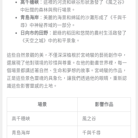
高千穗峽
：這裡的河流和峽谷形狀激發了《風之谷》
中壯闊的森林與飛行場景。
青島海岸
：美麗的海景和綿延的沙灘形成了《千與千
尋》中神秘界域的一部分。
日向市的田野
：碧綠的稻田和悠閒的農村生活啟發了
《天空之城》中的和平景象。
這些自然景觀的美，不僅深深植根於宮崎駿的藝術創作中，
還展現了他對環境的珍惜與尊重。在他的動畫世界裡，每一
個場景都講述著自然、生命和夢想的故事。宮崎駿的作品，
正是這些景色靈魂的具象化，讓我們透過他的眼睛，重新認
識這些影響靈感的土地。
場景
影響作品
高千穗峽
風之谷
青島海岸
千與千尋