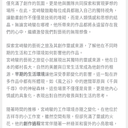
僅充滿了創作的氛圍，更是他與團隊共同探索和實現夢想的
場所。在此，宮崎駿鼓勵每位成員都融入自己的獨特視角，
讓動畫創作不僅僅是技術的堆砌，而是人類情感和思想的結
晶。無論宮崎駿在哪裡，他所帶來的作品都將永遠留存在我
們的心中，繼續激發我們對藝術的無限想像。
探索宮崎駿的藝術之旅及其創作靈感來源，了解他在不同時
期的生活和工作環境如何影響他的作品。
宮崎駿的藝術之旅從小就展現出其獨特的靈感來源。他在日
本的鄉村長大，自然的美麗與日常生活常成為他創作的根
源。
早期的生活環境
讓他深受季節變化的影響，這一點在許
多作品中都有所體現，如《風之谷》中的遼闊草原與《千與
千尋》中的神秘森林。這些場景不僅僅是背景，更是他內心
情感的具象化，表現出對自然的敬畏與對生活的思考。
隨著時間的推移，宮崎駿的工作環境亦隨之變化。在他位於
吉祥寺的小工作室，雖然空間有限，但卻充滿了靈感的火
花。他的
創作過程
常常伴隨著一杯綠茶和窗外的小鳥歌唱，