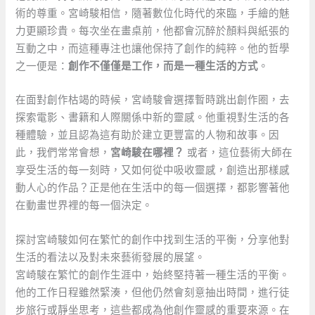
術的尊重。宮崎駿相信，隨著數位化時代的來臨，手繪的魅
力更顯珍貴。每次坐在畫桌前，他都會沉醉於顏料與紙張的
互動之中，而這種專注也讓他保持了創作的純粹。他的哲學
之一便是：
創作不僅僅是工作，而是一種生活的方式
。
在面對創作枯竭的時候，宮崎駿會選擇暫時跳出創作圈，去
探索電影、書籍和人際關係中新的靈感。他重視對生活的各
種體驗，並且認為這有助於建立更豐富的人物和故事。因
此，我們常常會想，
宮崎駿在哪裡？
或者，這位藝術大師在
享受生活的每一刻時，又如何從中吸收靈感，創造出那樣感
動人心的作品？正是他在生活中的每一個選擇，都影響著他
在動畫世界裡的每一個決定。
探討宮崎駿如何在繁忙的創作中找到生活的平衡，分享他對
生活的看法以及對未來藝術發展的展望。
宮崎駿在繁忙的創作生涯中，始終堅持著一種生活的平衡。
他的工作日程雖然緊湊，但他仍然會刻意抽出時間，進行徒
步旅行或靜坐思考，這些都成為他創作靈感的重要來源。在