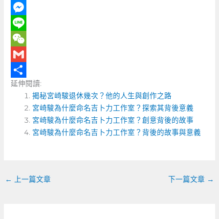
F
a
M
c
e
L
e
s
i
W
b
s
n
e
G
延伸閱讀:
o
e
e
C
m
分
揭秘宮崎駿退休幾次？他的人生與創作之路
o
n
h
a
享
宮崎駿為什麼命名吉卜力工作室？探索其背後意義
k
g
a
i
宮崎駿為什麼命名吉卜力工作室？創意背後的故事
e
t
l
宮崎駿為什麼命名吉卜力工作室？背後的故事與意義
r
←
上一篇文章
下一篇文章
→