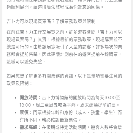
夠順利展開，讓這段魔法旅程成為你難忘的回憶。
吉卜力可以現場買票嗎？了解票務政策與限制
在前往吉卜力工作室展覽之前，許多遊客會問「吉卜力可以
現場買票嗎？」其實，根據最新的票務政策，現場購票並不
總是可行的。由於該展覽吸引了大量的訪客，許多場次的票
務都會提前售罄，因此建議計劃前往的遊客提前在線購票，
這樣可以避免失望。
如果您想了解更多有關票務的資訊，以下是幾項需要注意的
政策及限制：
開放時間：
吉卜力博物館的開放時間為每天10:00至
18:00，周二至周五較為平靜，周末建議提前訂票。
票價：
門票根據年齡和身份（成人、孩童、學生）而
有所不同，務必確認最新票價。
需求高峰：
在假期或特定活動期間，遊客人數將會增