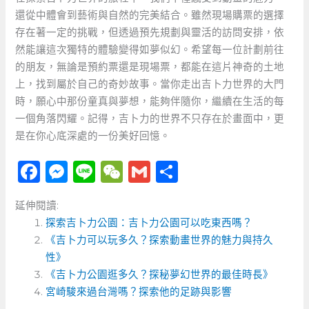
還從中體會到藝術與自然的完美結合。雖然現場購票的選擇
存在著一定的挑戰，但透過預先規劃與靈活的訪問安排，依
然能讓這次獨特的體驗變得如夢似幻。希望每一位計劃前往
的朋友，無論是預約票還是現場票，都能在這片神奇的土地
上，找到屬於自己的奇妙故事。當你走出吉卜力世界的大門
時，願心中那份童真與夢想，能夠伴隨你，繼續在生活的每
一個角落閃耀。記得，吉卜力的世界不只存在於畫面中，更
是在你心底深處的一份美好回憶。
F
M
Li
W
G
分
a
e
n
e
m
享
延伸閱讀:
c
ss
e
C
ai
探索吉卜力公園：吉卜力公園可以吃東西嗎？
e
e
h
l
《吉卜力可以玩多久？探索動畫世界的魅力與持久
b
n
a
性》
o
《吉卜力公園逛多久？探秘夢幻世界的最佳時長》
g
t
宮崎駿來過台灣嗎？探索他的足跡與影響
o
er