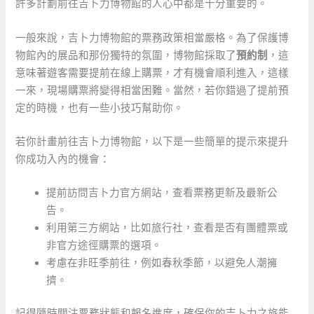
許多計劃前往吉卜力博物館的人心中都是十分重要的。
一般來說，吉卜力博物館的票務政策相當嚴格。為了保護博
物館內的展品和那份獨特的氛圍，博物館採取了
預約制
，這
意味著遊客需要提前在線上購票，才有機會順利進入，這樣
一來，現場購票將變得相當困難。當然，若你錯過了提前預
定的時機，也有一些小技巧幫助你。
若你計畫前往吉卜力博物館，以下是一些簡單的提示來提升
你成功入內的機會：
提前訪問吉卜力官方網站，查看票務更新及最新公
告。
利用第三方網站，比如旅行社，查看是否有團體票或
非官方途徑購票的選項。
考慮在非旺季前往，例如春秋季節，以避免人潮擁
擠。
記得隨時關注票務狀態和報名進度，確保你的吉卜力之旅能