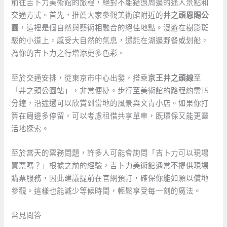
前往吉卜力美術館的旅程，絕對不能錯過周邊的迷人景點和
交通方式。首先，推薦大家參觀美術館附近的
井之頭恩賜公
園
，這裡是個自然與藝術相融合的絕佳地點。漫遊在樹影斑
駁的小道上，感受大自然的氣息，還能在湖邊野餐或划船，
為你的吉卜力之行增添更多色彩。
至於交通安排，從東京市中心出發，搭乘
京王井之頭線
至
「井之頭公園站」，非常便捷。步行至美術館的路程約需15
分鐘，沿途還可以欣賞到當地的風景與文青小店。如果你打
算在周邊多停留，可以考慮租借共享單車，既環保又能更靈
活地探索。
至於當天的票務問題，許多人可能會詢問「吉卜力可以現場
買票嗎？」根據之前的經驗，吉卜力美術館通常不提供現場
購票服務，因此建議提前在官網預訂，確保你能如願以償地
參觀。這樣也能減少等候時間，輕鬆享受每一刻的魔法。
常見問答