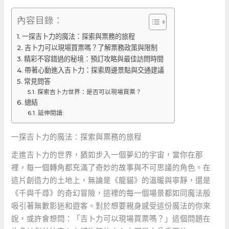
內容目錄：
一探吉卜力的魔法：探索與票務的旅程
吉卜力可以現場買票嗎？了解票務政策與限制
精彩不容錯過的秘境：預訂攻略與最佳訪問時間
帶著心動進入吉卜力：探索周邊景點與交通建議
常見問答
探索吉卜力世界：是否可以現場買票？
總結
延伸閱讀:
一探吉卜力的魔法：探索與票務的旅程
走進吉卜力的世界，猶如步入一個夢幻的宇宙，當你在那
裡，每一個轉角都充滿了奇妙的故事與不可思議的角色。在
這片創造力的土地上，無論是《龍貓》的溫暖與寧靜，還是
《千與千尋》的奇幻冒險，這裡的每一個場景都如同魔法般
吸引著無數影迷和遊客。對於想要親身感受這份魔法的你來
說，或許會想問：「吉卜力可以現場買票嗎？」這個問題在