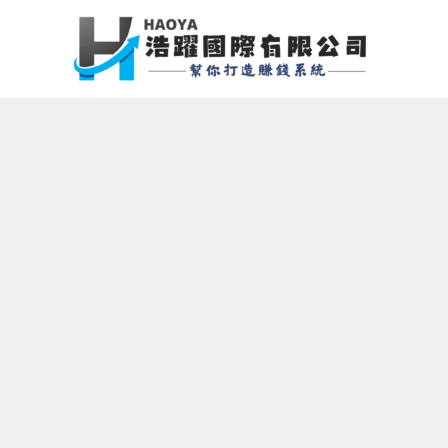
跳
至
主
要
內
容