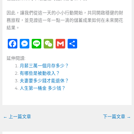
因此，讓我們從這一天的小小行動開始，共同開啟穩健的財
務旅程，並見證這一年一點一滴的儲蓄成果如何在未來開花
結果。
F
M
Li
W
G
分
a
e
n
e
m
享
延伸閱讀:
c
ss
e
C
ai
月薪三萬一個月存多少？
e
e
h
l
有哪些是被動收入？
b
n
a
夫妻要多少錢才能退休？
o
人生第一桶金 多少钱？
g
t
o
er
k
←
上一篇文章
下一篇文章
→