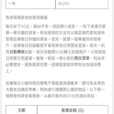
一年
18,250
有效管理資金的實用建議
每天存下50元，看似不多，但若積少成多，一年下來便可累
積一筆可觀的資金。有些實用的方法可以幫助我們更有效地
管理這筆每日存儲的資金。首先，設置一個專屬的存款帳
戶，這樣每日的儲蓄就不會與其他日常開支混淆。其次，利
用
自動轉帳
功能，每天自動將50元轉入這個帳戶，以免因為
日常繁忙而遺漏。最後，制定一個小型的
開支清單
，列出非
必要開支，避免隨意花費，這樣能幫助你聚焦在存錢目標
上。
這種每日小額存款的策略不僅能提高儲蓄率，還可為未來的
大額支出做好準備，例如旅行或購買心儀的物品。以下是一
個簡單的資金累積表，以展示每天存50元的潛在收益：
天數
累積金額 (元)