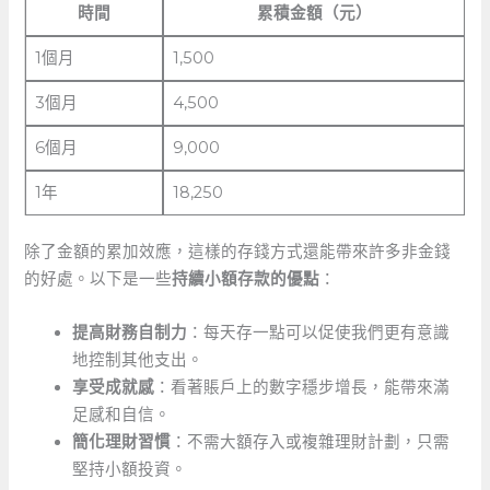
時間
累積金額（元）
1個月
1,500
3個月
4,500
6個月
9,000
1年
18,250
除了金額的累加效應，這樣的存錢方式還能帶來許多非金錢
的好處。以下是一些
持續小額存款的優點
：
提高財務自制力
：每天存一點可以促使我們更有意識
地控制其他支出。
享受成就感
：看著賬戶上的數字穩步增長，能帶來滿
足感和自信。
簡化理財習慣
：不需大額存入或複雜理財計劃，只需
堅持小額投資。