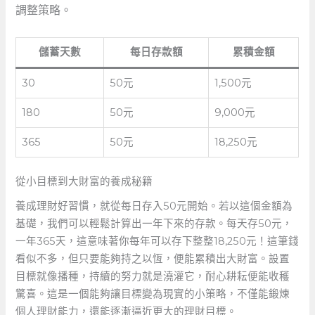
調整策略。
儲蓄天數
每日存款額
累積金額
30
50元
1,500元
180
50元
9,000元
365
50元
18,250元
從小目標到大財富的養成秘籍
養成理財好習慣，就從每日存入50元開始。若以這個金額為
基礎，我們可以輕鬆計算出一年下來的存款。每天存50元，
一年365天，這意味著你每年可以存下整整18,250元！這筆錢
看似不多，但只要能夠持之以恆，便能累積出大財富。設置
目標就像播種，持續的努力就是澆灌它，耐心耕耘便能收穫
驚喜。這是一個能夠讓目標變為現實的小策略，不僅能鍛煉
個人理財能力，還能逐漸逼近更大的理財目標。