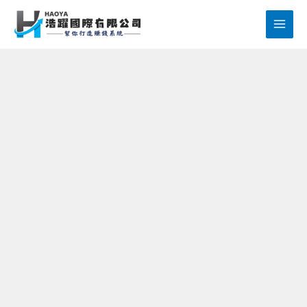
跳
至
主
要
內
容