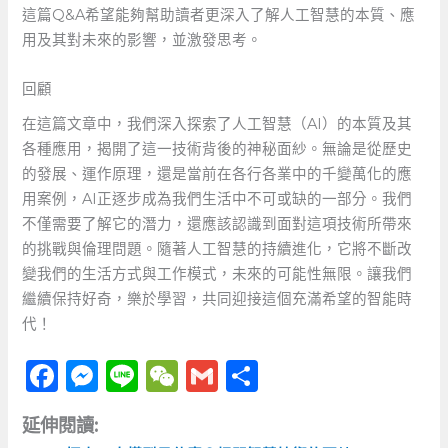
這篇Q&A希望能夠幫助讀者更深入了解人工智慧的本質、應
用及其對未來的影響，並激發思考。
回顧
在這篇文章中，我們深入探索了人工智慧（AI）的本質及其
各種應用，揭開了這一技術背後的神秘面紗。無論是從歷史
的發展、運作原理，還是當前在各行各業中的千變萬化的應
用案例，AI正逐步成為我們生活中不可或缺的一部分。我們
不僅需要了解它的潛力，還應該認識到面對這項技術所帶來
的挑戰與倫理問題。隨著人工智慧的持續進化，它將不斷改
變我們的生活方式與工作模式，未來的可能性無限。讓我們
繼續保持好奇，樂於學習，共同迎接這個充滿希望的智能時
代！
F
M
Li
W
G
分
a
e
n
e
m
享
延伸閱讀:
c
ss
e
C
ai