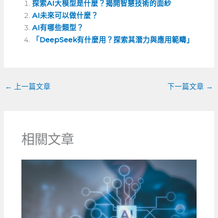
探索AI大模型是什麼？揭開智慧技術的面紗
e
e
h
l
AI未來可以做什麼？
b
n
a
AI有哪些類型？
o
g
t
「DeepSeek有什麼用？探索其潛力與應用範疇」
o
er
k
←
上一篇文章
下一篇文章
→
相關文章