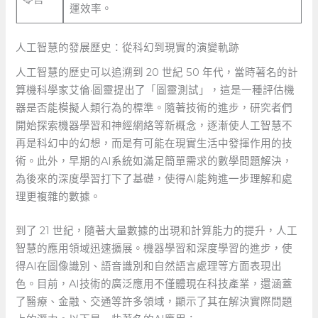
運效率。
人工智慧的發展歷史：從科幻到現實的演變軌跡
人工智慧的歷史可以追溯到 20 世紀 50 年代，當時著名的計
算機科學家艾倫·圖靈提出了「圖靈測試」，這是一種評估機
器是否能模擬人類行為的標準。隨著技術的進步，研究者們
開始探索機器學習和神經網絡等新概念，逐漸使人工智慧不
再是科幻中的幻想，而是有可能在現實生活中發揮作用的技
術。此外，早期的AI系統如滿足簡單需求的數學問題解決，
為後來的深度學習打下了基礎，使得AI能夠進一步理解和處
理更複雜的數據。
到了 21⁤ 世紀，隨著大量數據的出現和計算能力的提升，人工
智慧的應用領域迅速擴展。機器學習和深度學習的進步，使
得AI在圖像識別、語音識別和自然語言處理等方面表現出
色。目前，AI技術的廣泛應用不僅體現在科技產業，還涵蓋
了醫療、金融、交通等許多領域，顯示了其在解決實際問題