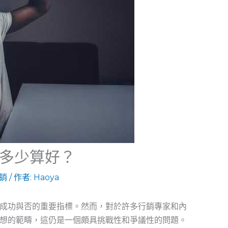
多少算好？
銷
/ 作者:
Haoya
成功與否的重要指標。然而，對於許多行銷專家和內
想的範疇，這仍是一個頗具挑戰性和爭議性的問題。