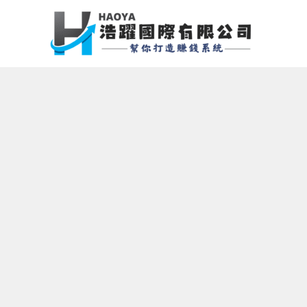
跳
至
主
要
內
容