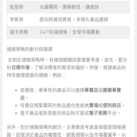
批發商
大量購買，價格較低，速度快
零售商
面向終端消費者，多樣化產品選擇
電子商務
24/7在線銷售，全球市場覆蓋
通路策略的劃分與選擇
⁢‌ ‍在制定通路策略時，有幾個關鍵因素需要考慮。首先，要分
析
目標市場
，了解消費者的需求和偏好。然後，根據產品的
特性選擇適當的通路，例如：
高價值、專業性的產品可以選擇
專賣店
或
連鎖專賣
店
。
低價且頻繁購買的商品適合透過
大賣場
或
便利商店
。
電子產品或新型態的商品則可嘗試
電子商務
平台。
另外，對於通路策略的劃分，企業應該考慮直接還是間接通
路，這取決於產品的複雜性、銷售規模以及市場覆蓋率。以