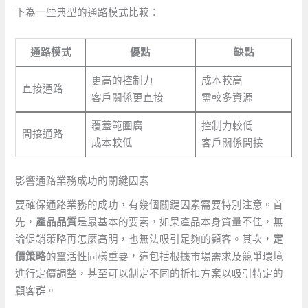
下為一些典型的通路模式比較：
通路模式
優點
缺點
更高的控制力
成本較高
直接通路
客戶關係更直接
需較多資源
覆蓋範圍廣
控制力較低
間接通路
成本較低
客戶關係間接
影響通路業務成功的關鍵因素
要確保通路業務的成功，有幾個關鍵因素需要特別注意。首
先，
產品品質
是最基本的要素，如果產品本身質量不佳，無
論促銷策略再怎麼高明，也無法吸引足夠的顧客。其次，
定
價策略
的靈活性同樣重要，這包括根據市場需求及競爭環境
進行定價調整，甚至可以制定不同的折扣方案以吸引特定的
顧客群。