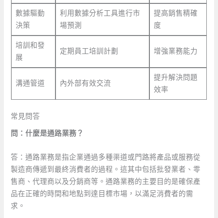
數據驅動
利用數據分析工具進行市
提高銷售精確
決策
場預測
度
培訓和發
定期員工培訓計劃
增強業務能力
展
提升解決問題
溝通管道
內外部有效交流
效率
常見問答
問：什麼是通路業務？
答：通路業務是指企業通過多種渠道或門路將產品或服務從
製造商傳遞到最終消費者的過程。這其中包括批發業者、零
售商、代理商以及分銷商等。通路業務的主要目的是確保產
品在正確的時間和地點到達目標市場，以滿足消費者的需
求。