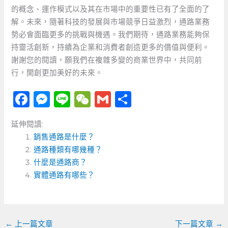
的概念、運作模式以及其在市場中的重要性已有了全面的了
解。未來，隨著科技的發展與市場競爭日益激烈，通路業務
勢必會面臨更多的挑戰與機遇。我們期待，通路業務能夠保
持靈活創新，持續為企業和消費者創造更多的價值與便利。
謝謝您的閱讀，願我們在複雜多變的商業世界中，共同前
行，開創更加美好的未來。
F
M
Li
W
G
分
a
e
n
e
m
享
延伸閱讀:
c
ss
e
C
ai
銷售通路是什麼？
e
e
h
l
通路種類有哪幾種？
b
n
a
什麼是通路商？
o
實體通路有哪些？
g
t
o
er
k
←
上一篇文章
下一篇文章
→