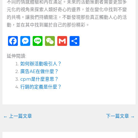
不同的情感體驗和內在滿足。未來的活動策劃者需要更加多
元化的視角來探索人類好奇心的邊界，並在變化中找到不變
的共鳴。讓我們持續關注，不斷發現那些真正觸動人心的活
動，並在其中找到屬於自己的那份精彩。
F
M
Li
W
G
分
a
e
n
e
m
享
延伸閱讀:
c
ss
e
C
ai
如何辦活動吸引人？
e
e
h
l
廣告AE在做什麼？
b
n
a
cpm是什麼意思？
o
行銷的定義是什麼？
g
t
o
er
k
←
上一篇文章
下一篇文章
→