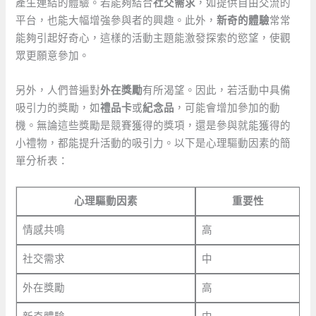
產生連結的體驗。若能夠結合
社交需求
，如提供自由交流的
平台，也能大幅增強參與者的興趣。此外，
新奇的體驗
常常
能夠引起好奇心，這樣的活動主題能激發探索的慾望，使觀
眾更願意參加。
另外，人們普遍對
外在獎勵
有所渴望。因此，若活動中具備
吸引力的獎勵，如
禮品卡
或
紀念品
，可能會增加參加的動
機。無論這些獎勵是競賽獲得的獎項，還是參與就能獲得的
小禮物，都能提升活動的吸引力。以下是心理驅動因素的簡
單分析表：
心理驅動因素
重要性
情感共鳴
高
社交需求
中
外在獎勵
高