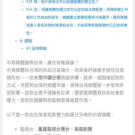
問：有什麼辦法可以保護媒體的獨立性？
答：保護媒體的獨立性可以從加強法律監管、保障新聞工作
者的工作自由和安全、鼓勵獨立媒體發展等方面著手。確保媒體
從業人員有足夠的資源和支持，才能保障新聞報導的公正和真實
性。
總結
延伸閱讀:
中資媒體遍佈台灣 – 誰在背後操盤？
中資媒體在台灣的布局日益擴大，而背後的操盤手卻往往是
隱形的。一些
大型中國企業
透過併購、投資，或間接控制的
方式，滲透到台灣的媒體市場，使得台灣媒體進一步受到外
部影響。這些企業不僅擁有巨資，還掌握媒體資訊和社會影
響力，從而在關鍵時刻能夠發揮重要作用。
以下是一些在台灣具有影響力和廣泛分佈的中資媒體：
電視台：
鳳凰衛視台灣台、東森新聞