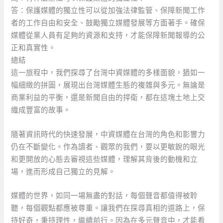
答：保護媒體的獨立性可以從加強法律監管、保障新聞工作
者的工作自由和安全、鼓勵獨立媒體發展等方面著手。確保
媒體從業人員有足夠的資源和支持，才能保障新聞報導的公
正和真實性。
總結
這一旅程中，我們探尋了台灣中資媒體的多樣面貌，猶如一
幅細緻的拼圖，展現出台灣媒體生態的複雜與多元。無論是
商業利益的平衡，還是新聞自由的捍衛，都在這塊土地上交
織成豐富的故事。
隨著資訊時代的快速發展，中資媒體在台灣的角色和影響力
仍在不斷變化。作為讀者、觀眾的我們，要以更敏銳的眼光
和更開放的心態去審視這些媒體，理解其背後的動機和立
場，進而形成自己獨立的見解。
媒體的世界，如同一場無盡的對話，每個聲音都值得被聆
聽，每個觀點都應被尊重。讓我們在探尋真相的道路上，保
持好奇，秉持理性，繼續前行。因為在多元聲音中，才能看