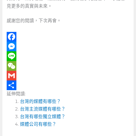
見更多的真實與未來。
感謝您的閱讀，下次再會。
F
a
M
c
e
L
e
s
i
W
b
s
n
e
G
延伸閱讀:
o
e
e
C
m
分
台灣的媒體有哪些？
o
n
h
a
享
台灣主流媒體有哪些？
k
g
a
i
台灣有哪些獨立媒體？
e
t
l
媒體公司有哪些？
r