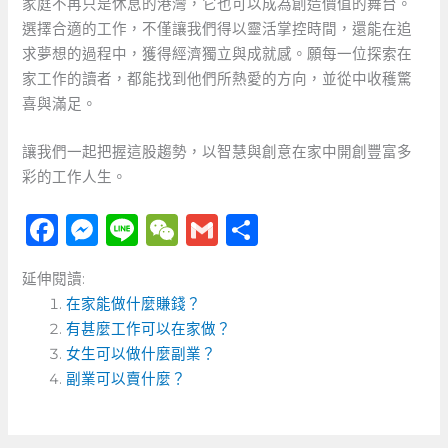
家庭不再只是休息的港灣，它也可以成為創造價值的舞台。
選擇合適的工作，不僅讓我們得以靈活掌控時間，還能在追
求夢想的過程中，獲得經濟獨立與成就感。願每一位探索在
家工作的讀者，都能找到他們所熱愛的方向，並從中收穫驚
喜與滿足。
讓我們一起把握這股趨勢，以智慧與創意在家中開創豐富多
彩的工作人生。
F
M
Li
W
G
分
a
e
n
e
m
享
延伸閱讀:
c
ss
e
C
ai
在家能做什麼賺錢？
e
e
h
l
有甚麼工作可以在家做？
b
n
a
女生可以做什麼副業？
o
副業可以賣什麼？
g
t
o
er