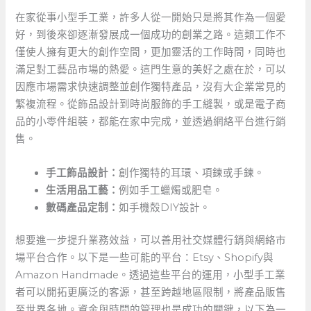
在家從事小型手工業，許多人從一開始只是將其作為一個愛
好，到後來卻逐漸發展成一個成功的創業之路。這類工作不
僅使人擁有更大的創作空間，更加靈活的工作時間，同時也
滿足對工藝品市場的熱愛。這門生意的美好之處在於，可以
因應市場需求快速調整並創作獨特產品，沒有大企業常見的
繁複流程。從飾品設計到時尚服飾的手工縫製，或是電子商
品的小零件組裝，都能在家中完成，並透過網絡平台進行銷
售。
手工飾品設計：
創作獨特的耳環、項鍊或手鍊。
生活用品工藝：
例如手工蠟燭或肥皂。
數碼產品定制：
如手機殼DIY設計。
想要進一步提升業務效益，可以善用
社交媒體行銷
與
網絡市
場平台
合作。以下是一些可能的平台：
Etsy、Shopify
與
Amazon‍ Handmade
。透過這些平台的運用，小型手工業
者可以開拓更廣泛的客源，甚至跨越地區限制，將產品販售
至世界各地。資金與時間的管理也是成功的關鍵，以下為一