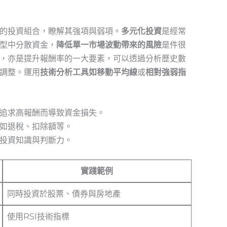
的投資組合，瞭解其強項與弱項。
多元化投資
是經常
型中分散資金，
降低單一市場波動帶來的風險
是件很
，亦是提升報酬率的一大要素，可以透過分析歷史數
調整。運用
技術分析工具如移動平均線
或
相對強弱指
追求高報酬而導致資金損失。
如退稅、扣除額等。
投資知識與判斷力。
實踐範例
同時投資於股票、債券與房地產
使用RSI技術指標