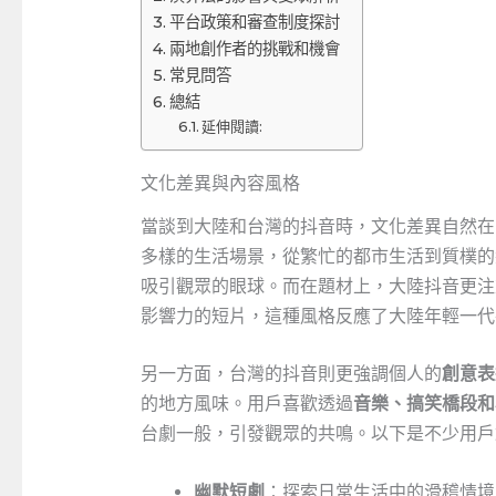
平台政策和審查制度探討
兩地創作者的挑戰和機會
常見問答
總結
延伸閱讀:
文化差異與內容風格
當談到大陸和台灣的抖音時，文化差異自然在
多樣的生活場景，從繁忙的都市生活到質樸的
吸引觀眾的眼球。而在題材上，大陸抖音更注
影響力的短片，這種風格反應了大陸年輕一代
另一方面，台灣的抖音則更強調個人的
創意表
的地方風味。用戶喜歡透過
音樂、搞笑橋段和
台劇一般，引發觀眾的共鳴。以下是不少用戶
幽默短劇
：探索日常生活中的滑稽情境