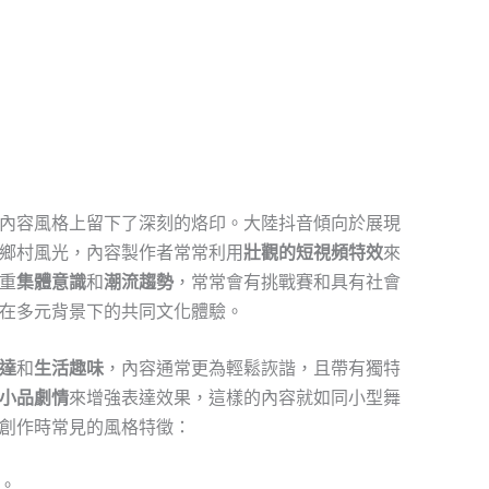
內容風格上留下了深刻的烙印。大陸抖音傾向於展現
鄉村風光，內容製作者常常利用
壯觀的短視頻特效
來
重
集體意識
和
潮流趨勢
，常常會有挑戰賽和具有社會
在多元背景下的共同文化體驗。
達
和
生活趣味
，內容通常更為輕鬆詼諧，且帶有獨特
小品劇情
來增強表達效果，這樣的內容就如同小型舞
創作時常見的風格特徵：
。