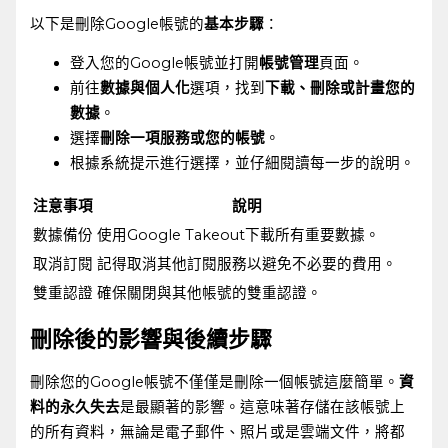
以下是刪除Google帳號的
基本步驟
：
登入您的Google帳號並打開
帳號管理
頁面。
前往
數據與個人化
選項，找到
下載、刪除或計畫您的
數據
。
選擇
刪除一項服務或您的帳號
。
根據系統提示進行選擇，並仔細閱讀每一步的說明。
注意事項
說明
數據備份
使用Google Takeout下載所有重要數據。
取消訂閱
記得取消其他訂閱服務以避免不必要的費用。
雙重認證
確保關閉與其他帳號的雙重認證。
刪除後的影響與後續步驟
刪除您的Google帳號不僅僅是刪除一個帳號這麼簡單。
資
料的永久失去
是最顯著的影響。這意味著存儲在該帳號上
的所有資料，無論是電子郵件、照片或是雲端文件，將都