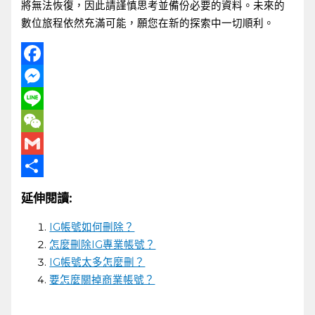
將無法恢復，因此請謹慎思考並備份必要的資料。未來的
數位旅程依然充滿可能，願您在新的探索中一切順利。
Facebook
Messenger
Line
WeChat
Gmail
分
延伸閱讀:
享
IG帳號如何刪除？
怎麼刪除IG專業帳號？
IG帳號太多怎麼刪？
要怎麼關掉商業帳號？