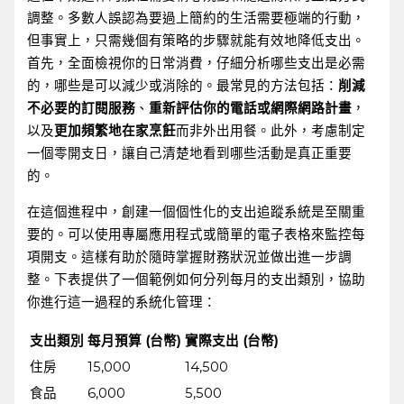
調整。多數人誤認為要過上簡約的生活需要極端的行動，
但事實上，只需幾個有策略的步驟就能有效地降低支出。
首先，全面檢視你的日常消費，仔細分析哪些支出是必需
的，哪些是可以減少或消除的。最常見的方法包括：
削減
不必要的訂閱服務
、
重新評估你的電話或網際網路計畫
，
以及
更加頻繁地在家烹飪
而非外出用餐。此外，考慮制定
一個零開支日，讓自己清楚地看到哪些活動是真正重要
的。
在這個進程中，創建一個個性化的支出追蹤系統是至關重
要的。可以使用專屬應用程式或簡單的電子表格來監控每
項開支。這樣有助於隨時掌握財務狀況並做出進一步調
整。下表提供了一個範例如何分列每月的支出類別，協助
你進行這一過程的系統化管理：
支出類別
每月預算 (台幣)
實際支出 (台幣)
住房
15,000
14,500
食品
6,000
5,500