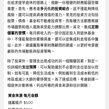
在追求提早退休的道路上，規劃一份穩健的財務藍圖至關
重要。首先，應考慮
多元化的投資組合
，這不僅能夠降低
風險，還可以提高資產增值的潛力。常見的投資方法包括
股票、債券、基金和不動產投資等，而每種方法都應根據
市場趨勢和個人風險承受能力調整比例。其次，養成
定期
儲蓄的習慣
。每月將收入的一部分固定投入到退休基金
中，不僅能幫助你累積資產，還可以從集成利息增長中獲
益。此外，建議獲取專業財務顧問的建議，以更好地掌握
最新的市場動態與投資策略。
除了投資外，管理支出是成功的另一個關鍵因素。制定一
份詳細的
支出預算
，可以幫助識別不必要的支出並加以控
制。如有可能，降低生活成本，例如搬到生活成本較低的
地區或減少大額的奢侈開支。為了達成目標，考慮創建一
個退休計劃表格，列出所需的資金來源和估計開銷：
資金來源
每月金額
儲蓄賬戶
$500