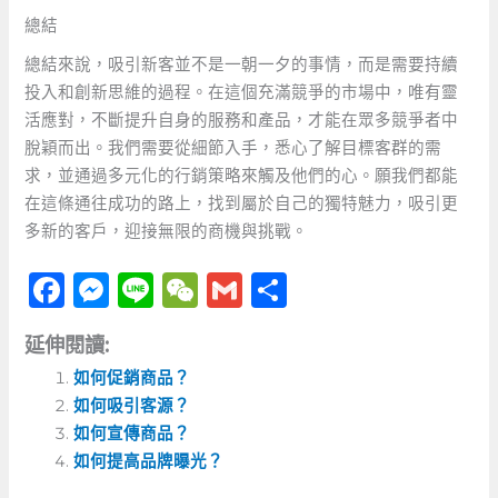
總結
總結來說，吸引新客並不是一朝一夕的事情，而是需要持續
投入和創新思維的過程。在這個充滿競爭的市場中，唯有靈
活應對，不斷提升自身的服務和產品，才能在眾多競爭者中
脫穎而出。我們需要從細節入手，悉心了解目標客群的需
求，並通過多元化的行銷策略來觸及他們的心。願我們都能
在這條通往成功的路上，找到屬於自己的獨特魅力，吸引更
多新的客戶，迎接無限的商機與挑戰。
F
M
Li
W
G
分
a
e
n
e
m
享
延伸閱讀:
c
ss
e
C
ai
如何促銷商品？
e
e
h
l
如何吸引客源？
b
n
a
如何宣傳商品？
o
g
t
如何提高品牌曝光？