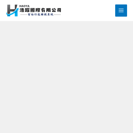
跳
至
主
要
內
容