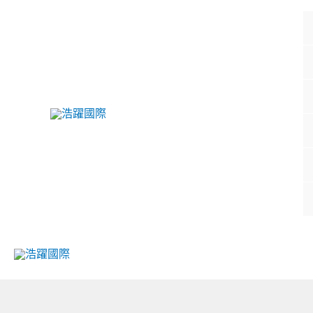
跳
至
主
要
內
容