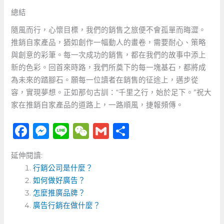
總結
隨風而行，心懷目標，我們的銷售之旅便不會孤單而晦澀。
推銷自家產品，猶如創作一幅動人的畫卷，需要耐心、策略
與創意的彩筆。每一次成功的銷售，都在我們的故事中添上
新的色彩。回首來時路，我們所奠下的每一塊基石，都將成
為未來的踏腳石。願每一位讀者在銷售的征途上，邁步從
容，實現夢想。正如那句古訓：“千里之行，始於足下。”祝大
家在推銷自家產品的道路上，一路順風，捷報頻傳。
F
M
Li
W
G
分
a
e
n
e
m
享
延伸閱讀:
c
ss
e
C
ai
行銷公司是什麼？
e
e
h
l
如何做好廣告？
b
n
a
怎麼推廣品牌？
o
廣告行銷在做什麼？
g
t