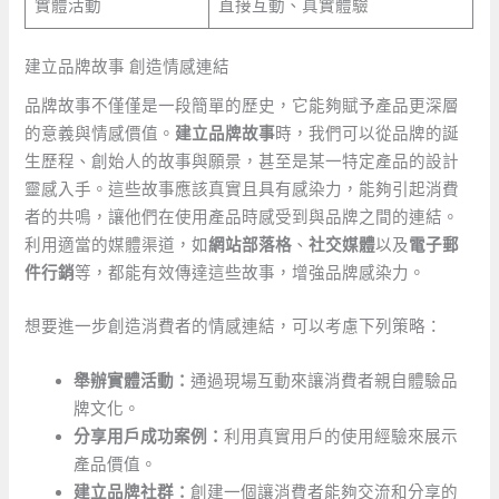
實體活動
直接互動、真實體驗
建立品牌故事 創造情感連結
品牌故事不僅僅是一段簡單的歷史，它能夠賦予產品更深層
的意義與情感價值。
建立品牌故事
時，我們可以從品牌的誕
生歷程、創始人的故事與願景，甚至是某一特定產品的設計
靈感入手。這些故事應該真實且具有感染力，能夠引起消費
者的共鳴，讓他們在使用產品時感受到與品牌之間的連結。
利用適當的媒體渠道，如
網站部落格
、
社交媒體
以及
電子郵
件行銷
等，都能有效傳達這些故事，增強品牌感染力。
想要進一步創造消費者的情感連結，可以考慮下列策略：
舉辦實體活動：
通過現場互動來讓消費者親自體驗品
牌文化。
分享用戶成功案例：
利用真實用戶的使用經驗來展示
產品價值。
建立品牌社群：
創建一個讓消費者能夠交流和分享的