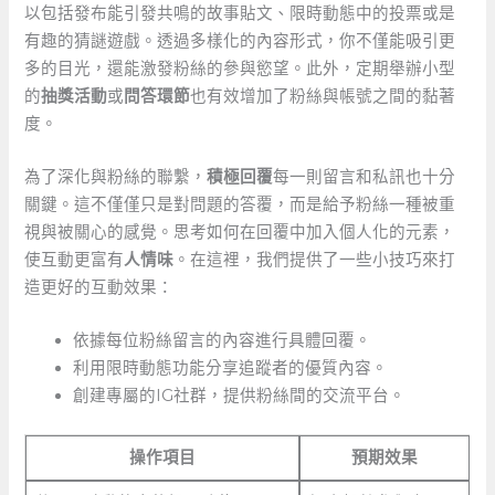
以包括發布能引發共鳴的故事貼文、限時動態中的投票或是
有趣的猜謎遊戲。透過多樣化的內容形式，你不僅能吸引更
多的目光，還能激發粉絲的參與慾望。此外，定期舉辦小型
的
抽獎活動
或
問答環節
也有效增加了粉絲與帳號之間的黏著
度。
為了深化與粉絲的聯繫，
積極回覆
每一則留言和私訊也十分
關鍵。這不僅僅只是對問題的答覆，而是給予粉絲一種被重
視與被關心的感覺。思考如何在回覆中加入個人化的元素，
使互動更富有
人情味
。在這裡，我們提供了一些小技巧來打
造更好的互動效果：
依據每位粉絲留言的內容進行具體回覆。
利用限時動態功能分享追蹤者的優質內容。
創建專屬的IG社群，提供粉絲間的交流平台。
操作項目
預期效果