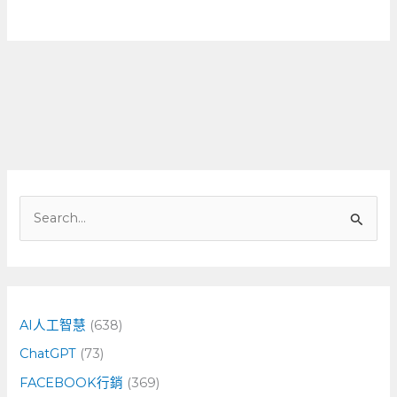
搜
尋
關
鍵
字
AI人工智慧
(638)
:
ChatGPT
(73)
FACEBOOK行銷
(369)