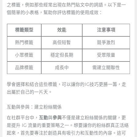
之標籤，例如那些經常出現在熱門貼文中的詞語。以下是一
個簡單的小表格，幫助你評估標籤的使用成效：
標籤類型
效能
注意事項
熱門標籤
高但短暫
競爭激烈
小眾標籤
穩定但長期
受眾限量
品牌標籤
成長中
需建立關聯性
學會選擇和結合這些標籤，可以讓你的IG技巧更勝一籌，走
出屬於自己的一片天。
互動與參與：建立粉絲關係
在社群平台中，
互動
與
參與
不僅是建立粉絲關係的關鍵，更
是提升⁢ IG 流量的重要策略之一。想要讓你的粉絲群真正活絡
起來，首先要專注於創造具有吸引力和互動性的內容。這可