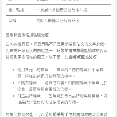
圖片輪播
一次展示多個產品或故事片段
直播
實時互動提高粉絲參與度
善用標籤策略加強曝光度
在IG的世界裡，標籤策略不只是用來裝飾貼文的文字遊戲，
而是提升曝光度的關鍵之一。
巧妙地選擇標籤
能讓你的內容
接觸到更多潛在的觀眾。以下是一些
善用標籤的技巧
：
使用多元化的標籤——盡量結合熱門標籤和小眾標
籤，這樣能夠提升被發現的機率。
不購買標籤——購買或抄襲不相關的標籤不但無助於
流量，反而會損害帳號的信譽。
創造品牌標籤——創建屬於自己品牌的專屬標籤，增
加品牌辨識度和忠誠使用者的互動。
想提高標籤效能，可以
分析競爭對手
或相關領域的深受喜愛