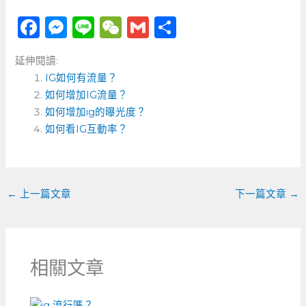
F
M
Li
W
G
分
a
e
n
e
m
享
延伸閱讀:
c
ss
e
C
ai
IG如何有流量？
e
e
h
l
如何增加IG流量？
b
n
a
如何增加ig的曝光度？
o
如何看IG互動率？
g
t
o
er
k
←
上一篇文章
下一篇文章
→
相關文章