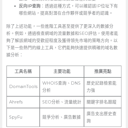
反向IP查詢
：透過這種方式，可以確認該IP位址下有
哪些網站，提高對潛在合作夥伴或競爭者的認識。
除了上述功能，一些進階工具甚至提供了更深入的數據分
析。例如，通過檢查網域的流量數據和SEO評估，使用者能
夠了解該網域的受歡迎程度及獲得領先市場的策略方向。以
下是一些熱門的線上工具，它們能夠快速提供精確的域名數
據分析：
工具名稱
主要功能
推廣亮點
WHOIS查詢、DNS
歷史記錄檢索能
DomainTools
分析
力強
Ahrefs
SEO分析、流量統計
關鍵字排名跟蹤
廣告支出歷史查
SpyFu
競爭分析、廣告數據
詢