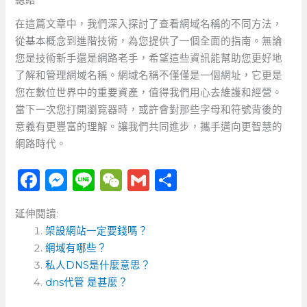
總結
在這篇文章中，我們深入探討了查看網域名稱的不同方法，
從基本概念到進階技術，為您提供了一個全面的指南。無論
您是技術新手還是網路老手，希望這些資訊能幫助您更好地
了解和管理網域名稱。網域名稱不僅僅是一個網址，它更是
您在數位世界中的重要資產，值得我們用心去維護和經營。
當下一次您打開瀏覽器時，或許會對那些字母和符號背後的
意義有更豐富的理解。讓我們共同進步，攜手邁向更智慧的
網路時代。
F
M
Li
W
G
分
a
e
n
e
m
享
延伸閱讀:
c
ss
e
C
ai
架設網站一定要錢嗎？
e
e
h
l
網域有哪些？
b
n
a
私人DNS是什麼意思？
o
dns代管 是甚麼？
g
t