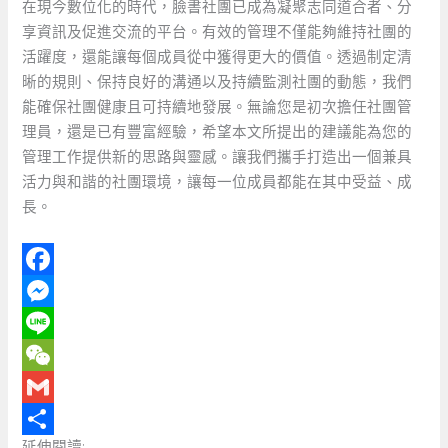
在現今數位化的時代，臉書社團已成為凝聚志同道合者、分
享資訊及促進交流的平台。有效的管理不僅能夠維持社團的
活躍度，還能讓每個成員從中獲得更大的價值。透過制定清
晰的規則、保持良好的溝通以及持續監測社團的動態，我們
能確保社團健康且可持續地發展。無論您是初次擔任社團管
理員，還是已有豐富經驗，希望本文所提出的建議能為您的
管理工作提供新的思路與靈感。讓我們攜手打造出一個兼具
活力與和諧的社團環境，讓每一位成員都能在其中受益、成
長。
F
a
M
c
e
L
e
s
i
W
b
s
n
e
G
延伸閱讀: