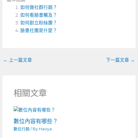
o
e
e
C
m
分
如何做社群行銷？
o
n
h
a
享
如何看臉書觸及？
k
g
a
i
如何創立粉絲團？
e
t
l
臉書社團是什麼？
r
←
上一篇文章
下一篇文章
→
相關文章
數位內容有哪些？
數位行銷
/ By
Haoya