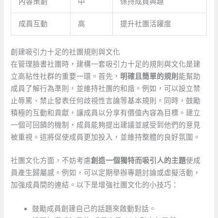
內容策劃
中
保持成員興趣
成員互動
高
提升社團活躍度
創建吸引力十足的社團規則與文化
在管理臉書社團時，建構一套吸引力十足的規則與文化是建
立高粘性社群的重要一環。首先，
明確且簡單的規則
能幫助
成員了解行為準則，並維持社團的和諧。例如，可以設立禁
止辱罵、禁止發表任何歧視性言論等基本規則。同時，鼓勵
積極的互動和貢獻，讓成員以分享有價值內容為目標。建立
一個可回饋的機制，成員能夠提出建議並感受到他們的意見
被重視。這將促使成員更加投入，並維持整體的良好氛圍。
社團文化方面，不妨考慮
創造一個獨特而吸引人的主題
使成
員產生歸屬感。例如，可以定期舉辦專題討論或虛擬活動，
加強成員間的連結。以下是增強社團文化的小技巧：
鼓勵成員創建自己的話題來啟動對話。