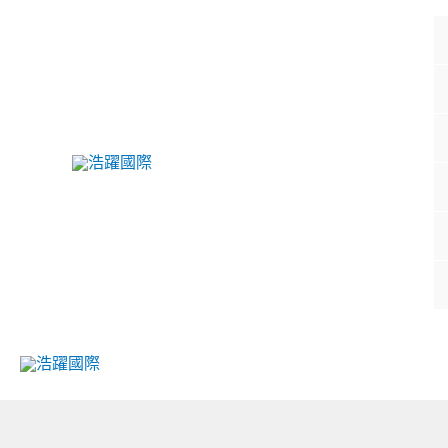
跳
至
主
要
內
容