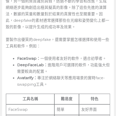
像，另一個則負責識別真假，透過不斷的學習和改進，生成
網絡逐步能夠創造出極其擬真的影像。除了這些先進的演算
法，數據的質量和數量對於結果的真實性也至關重要。因
此，deepfake的素材通常選擇那些在光線和姿勢變化上都一
致的影像，以提升生成的成功率及效果。
要製作出優質的deepfake，還需要掌握怎樣選擇和使用一些
工具和軟件。例如：
FaceSwap：
一個使用者友好的軟件，適合初學者。
DeepFaceLab：
進階用戶可選擇的軟件，功能強大但
需要較高的配置。
Avatarify：
專注於網絡聊天等應用場景的實時face-
swapping工具。
工具名稱
難易度
特色
FaceSwap
簡單
友好界面