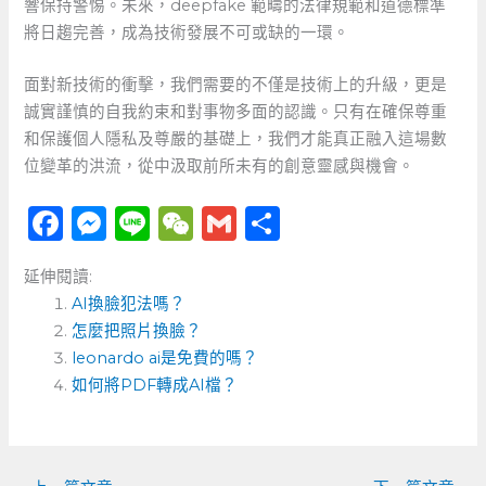
響保持警惕。未來，deepfake 範疇的法律規範和道德標準
將日趨完善，成為技術發展不可或缺的一環。
面對新技術的衝擊，我們需要的不僅是技術上的升級，更是
誠實謹慎的自我約束和對事物多面的認識。只有在確保尊重
和保護個人隱私及尊嚴的基礎上，我們才能真正融入這場數
位變革的洪流，從中汲取前所未有的創意靈感與機會。
F
M
Li
W
G
分
a
e
n
e
m
享
延伸閱讀:
c
ss
e
C
ai
AI換臉犯法嗎？
e
e
h
l
怎麼把照片換臉？
b
n
a
leonardo ai是免費的嗎？
o
如何將PDF轉成AI檔？
g
t
o
er
k