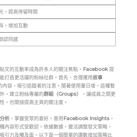
光，提高停留時間
與，增加互動
群認同感
貼文的互動率成為許多人的關注焦點。
Facebook
提
能打造更活躍的粉絲社群。首先，合理運用
故事
的內容，吸引追蹤者的注意。隨著使用量日增，這種暫
外，建立粉絲專屬的
群組（Groups）
，讓成員之間更
性，也間接提高主頁的關注度。
分析
，掌握受眾的喜好。善用
Facebook Insights
，
種內容形式受歡迎。依據數據，靈活調整發文策略，
吸引力及觸及面。以下是一個簡單的讚數增加策略比