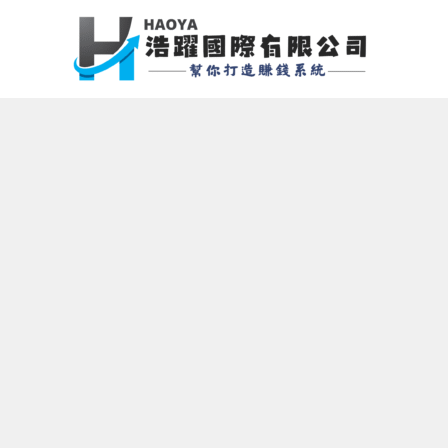
跳
至
主
要
內
容