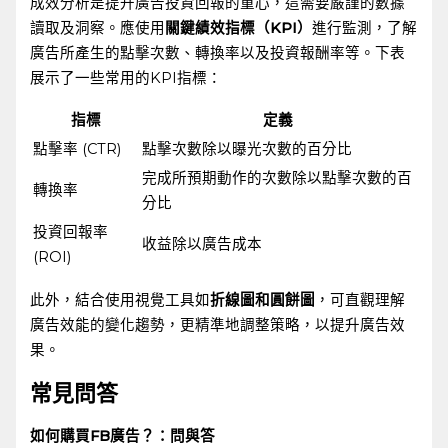
成效分析是提升廣告投資回報的重心，這需要嚴謹的數據
讀取及洞察。應使用
關鍵績效指標（KPI）
進行監測，了解
廣告所產生的點擊次數、轉換率以及投資報酬率等。下表
展示了一些常用的KPI指標：⁣
指標
定義
點擊率 (CTR)
點擊次數除以曝光次數的百分比
完成所預期動作的次數除以點擊次數的百
轉換率
分比
投資回報率
收益除以廣告成本
(ROI)
此外，結合使用視覺工具如
折線圖和圓餅圖
，可直觀理解
廣告效能的變化趨勢，更精準地調整策略，以提升廣告效
果。
常見問答
如何購買FB廣告？：問與答