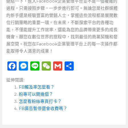
總結一下，進入Facebook企業管理平台並不是一個複雜的
過程，只需按照步驟，一步步進行即可。無論您是社群媒體
的新手還是經驗豐富的營銷人士，掌握這些流程都是展開數
位行銷策略的重要一環。在未來，不斷探索平台的各種功
能，不僅能提升工作效率，還能為您的品牌帶來更多的成長
機會。願您在數位世界的旅程中，找到最佳的商業契機和發
展空間。祝您在Facebook企業管理平台上的每一次操作都
能取得令人滿意的成果！
F
M
Li
W
G
分
a
e
n
e
m
享
延伸閱讀:
c
ss
e
C
ai
FB觸及率怎麼看？
e
e
h
l
粉專可以開幾個？
b
n
a
怎麼看粉絲專頁打卡？
o
FB廣告暫停還會收費嗎？
g
t
o
er