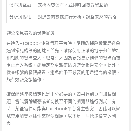
發布與互動
安排內容發布，並即時回覆受眾互動
分析與優化
對過去的數據進行分析，調整未來的策略
避免常見錯誤的最佳實踐
在進入Facebook企業管理平台時，
準確的帳戶設置
是避免
遇到常見錯誤的關鍵。首先，確保使用正確的電子郵件地址
和相應的密碼登入。經常有人因為忘記更新他們的密碼而被
阻止進入系統。建議定期更新密碼與確保帳戶安全。此外，
檢查帳號的權限設置，避免給予不必要的用戶過高的權限，
能有效避免誤操作。
確保網絡連接穩定也是十分必要的。如果遇到頁面加載問
題，嘗試
清除緩存
或者切換至不同的瀏覽器進行測試。有
時，某些插件可能與Facebook平台發生衝突，因此可以嘗
試禁用瀏覽器插件來解決問題。以下是一些快速檢查的列
表：