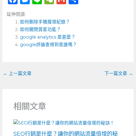
a
e
n
e
m
享
延伸閱讀:
c
ss
e
C
ai
如何刪除手機搜尋紀錄？
e
e
h
l
如何關閉賞星功能？
b
n
a
google analytics 是甚麼？
o
google評論查得到是誰嗎？
g
t
o
er
k
←
上一篇文章
下一篇文章
→
相關文章
SEO行銷是什麼？讓你的網站流量倍增的秘