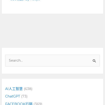
搜
尋
關
鍵
字
AI人工智慧
(638)
:
ChatGPT
(73)
FACEBOOK行銷
(369)