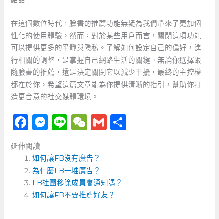
在這個數位時代，臉書的推薦功能無疑為我們帶來了更加個
性化的使用體驗。然而，對於某些用戶而言，關閉這項功能
可以提供更多的平靜與隱私。了解如何設定自己的偏好，進
行相關的調整，是掌握自己網路生活的關鍵。無論你選擇跟
隨臉書的推薦，還是決定關閉它以減少干擾，最終的主控權
都在於你。希望這篇文章能為你提供清晰的指引，幫助你打
造更合意的社交媒體環境。
F
M
Li
W
G
分
a
e
n
e
m
享
延伸閱讀:
c
ss
e
C
ai
如何讓FB沒有廣告？
e
e
h
l
為什麼FB一堆廣告？
b
n
a
FB社團移除成員會通知嗎？
o
如何讓FB不要推薦好友？
g
t
o
er