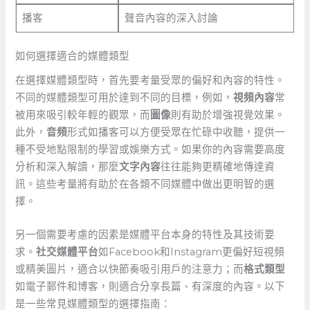
播客
聲音內容的深入討論
如何選擇適合的媒體類型
在選擇媒體類型時，首先要考量受眾的偏好和內容的特性。
不同的媒體類型可用於達到不同的目標，例如，
視頻內容
常
被用來吸引較年輕的觀眾，而
圖像
則有助於增強視覺效果。
此外，
音頻
形式如播客可以方便受眾在忙碌中收聽，提供一
種不受地點限制的學習或娛樂方式。如果你的內容需要高度
分析和深入解讀，那麼
文字內容
往往能夠更精確地傳達資
訊。這些考量將有助於在各類不同媒體中做出更明智的選
擇。
另一個需要考慮的因素是媒體平台本身的特性及其技術要
求。
社交媒體平台
如Facebook和Instagram更偏好短視頻
或精美圖片，適合以快節奏吸引用戶的注意力；而
格式類型
如電子郵件和博客，則適合分享長篇、有深度的內容。以下
是一些常見媒體類型的選擇指南：