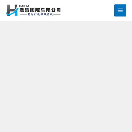
跳
至
主
要
內
容