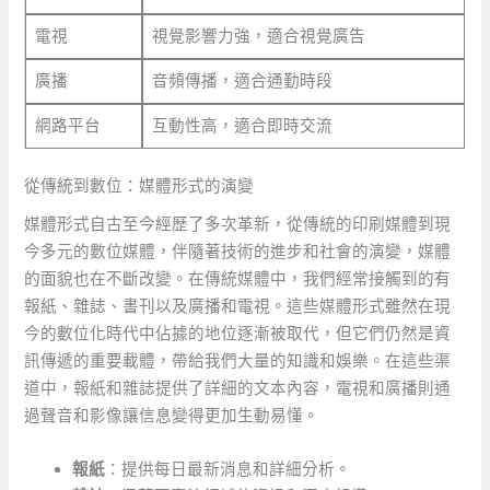
電視
視覺影響力強，適合視覺廣告
廣播
音頻傳播，適合通勤時段
網路平台
互動性高，適合即時交流
從傳統到數位：媒體形式的演變
媒體形式自古至今經歷了多次革新，從傳統的印刷媒體到現
今多元的數位媒體，伴隨著技術的進步和社會的演變，媒體
的面貌也在不斷改變。在傳統媒體中，我們經常接觸到的有
報紙、雜誌、書刊以及廣播和電視。這些媒體形式雖然在現
今的數位化時代中佔據的地位逐漸被取代，但它們仍然是資
訊傳遞的重要載體，帶給我們大量的知識和娛樂。在這些渠
道中，報紙和雜誌提供了詳細的文本內容，電視和廣播則通
過聲音和影像讓信息變得更加生動易懂。
報紙
：提供每日最新消息和詳細分析。