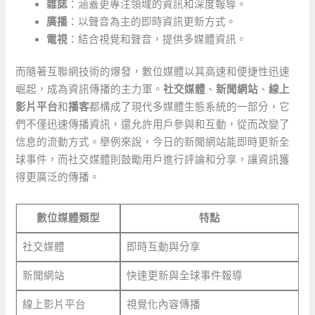
雜誌
：涵蓋更專注領域的資訊和深度報導。
廣播
：以聲音為主的即時資訊更新方式。
電視
：結合視覺和聲音，提供多媒體資訊。
而隨著互聯網技術的爆發，數位媒體以其高速和便捷性迅速
崛起，成為資訊傳播的主力軍。
社交媒體
、
新聞網站
、
線上
影片平台
和
播客
都構成了現代多媒體生態系統的一部分，它
們不僅迅速傳播資訊，還允許用戶參與和互動，從而改變了
信息的流動方式。舉例來說，今日的新聞網站能即時更新全
球事件，而社交媒體則鼓勵用戶進行評論和分享，讓資訊獲
得更廣泛的傳播。
數位媒體類型
特點
社交媒體
即時互動與分享
新聞網站
快速更新與全球事件報導
線上影片平台
視覺化內容傳播