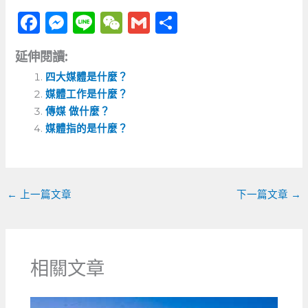
F
M
Li
W
G
分
a
e
n
e
m
享
延伸閱讀:
c
ss
e
C
ai
四大媒體是什麼？
e
e
h
l
媒體工作是什麼？
b
n
a
傳媒 做什麼？
o
g
t
媒體指的是什麼？
o
er
k
←
上一篇文章
下一篇文章
→
相關文章