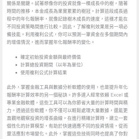
關係是關鍵。試著想像你的投資就像一棵成長中的樹，隨著
時間的推移，本金成長為果實累累的樹冠。計算這段成長過
程中的年化報酬率，就像記錄樹木成長的速度，這樣才能在
不同投資策略間進行比較。因此，了解複利效果是另一項必
備技能。利用複利公式，你可以預測一筆資金在多個期間內
的增值情況，進而掌握年化報酬率的變化。
確定初始投資金額與最終價值
計算總投資期間（以年為單位）
使用複利公式計算結果
此外，掌握金融工具與數據分析軟體的使用，也是提升年化
報酬率計算效率的另一個秘訣。許多達人經常依賴 Excel 或
專業金融軟體，這些工具可以為你節省大量的計算時間與精
力。透過這些軟體，你不僅可以輕鬆處理大量數據，還能更
直觀地觀察投資的增長曲線。在進行精確計算時，建立一套
個性化的計算模型，有助於快速適應不同的投資情境，從而
靈活應對市場變化。此外，掌握這些技術同時也提高了你對