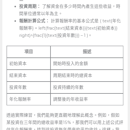
投資周期：
了解資金在多少時間內產生這些收益，時
間單位通常以年為主。
報酬計算公式：
計算報酬率的基本公式是 ( text{年化
報酬率} = left(frac{text{結束資本}}{text{初始資本}}
right)^{frac{1}{text{投資年數}}} – 1 )。
項目
描述
初始資本
開始時投入的金額
結束資本
周期結束時的總資本
投資年數
投資持續的年數
年化報酬率
調整後的年收益率
透過實際練習，我們能夠更直觀地理解此概念。例如，假如
某投資在三年間的總收益率是15%，那我們可以用上述公式評
估年化報酬率，找到這投資每年帶來的平均收益。這樣，我