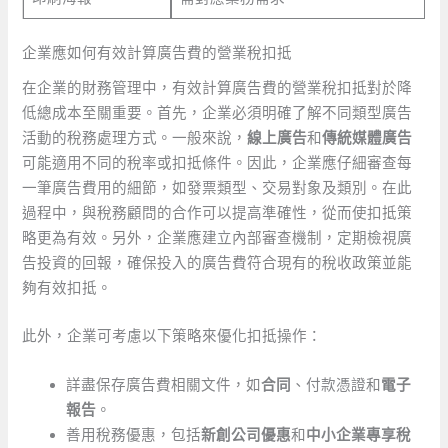
企業應如何有效計算廣告費的營業稅扣抵
在企業的財務管理中，有效計算廣告費的營業稅扣抵對於降
低總成本至關重要。首先，企業必須明確了解不同類型廣告
活動的稅務處理方式。一般來說，
線上廣告
和
傳統媒體廣告
可能適用不同的稅率或扣抵條件。因此，企業應仔細審查每
一筆廣告費用的細節，如發票類型、交易對象及類別。在此
過程中，與稅務顧問的合作可以提高準確性，從而使扣抵策
略更為有效。另外，企業應建立內部審查機制，定期檢視廣
告投資的回報，確保投入的廣告費符合現有的稅收政策並能
夠有效扣抵。
此外，企業可考慮以下策略來優化扣抵操作：
詳盡保存廣告費相關文件，如
合同
、付款憑證和
電子
報告
。
善用稅務優惠，包括
新創公司優惠
和
中小企業專享稅