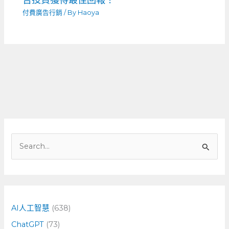
付費廣告行銷
/ By
Haoya
搜
尋
關
鍵
字
AI人工智慧
(638)
:
ChatGPT
(73)