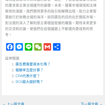
的要求是企業合規運作的基礎。未來，隨著市場環境和法律
框架的演變，我們期待更多的指引和解釋出現，助力企業智
慧航行於財務合規的海洋。如同廣告的目的在於開拓市場，
對法規的深入了解則是企業穩固發展的羅盤。期待未來更多
的交流和討論，使我們在這個議題上不斷邁向更成熟的思
考。
F
M
Li
W
G
分
a
e
n
e
m
享
延伸閱讀:
c
ss
e
C
ai
廣告費需要資本化嗎？
e
e
h
l
報酬率怎麼計算？
b
n
a
CPA代表什麼？
o
ROI越大越好嗎？
g
t
o
er
k
←
上一篇文章
下一篇文章
→