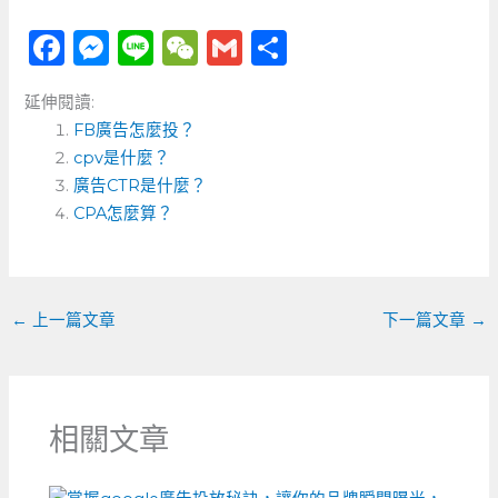
F
M
Li
W
G
分
a
e
n
e
m
享
延伸閱讀:
c
ss
e
C
ai
FB廣告怎麼投？
e
e
h
l
cpv是什麼？
b
n
a
廣告CTR是什麼？
o
CPA怎麼算？
g
t
o
er
k
←
上一篇文章
下一篇文章
→
相關文章