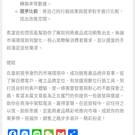
轉換率等數據。
競爭比較
：將自己的行銷效果與競爭對手進行比較，
找出改進空間。
希望這些問答能幫助你了解如何將產品成功銷售出去。無論
市場環境如何變化，核心是瞭解消費者需求，並以適當的手
段滿足這些需求。
總結
在當前競爭激烈的市場環境中，成功銷售產品絕非易事。從
了解目標客戶、確立品牌定位、有效運用數位行銷工具，到
打造良好的客戶體驗，是一條需要智慧與耐心的不斷探索之
路。希望本篇文章能為正在奮鬥的你提供一些啟發與靈感，
助你在商海中駕馭風浪，贏得掌聲。在這旅程中，記住持之
以恆、創新思維，定能將產品精彩地推向市場，成就你的商
業夢想。祝福你，銷售之路步步高升，精彩紛呈！
F
M
Li
W
G
分