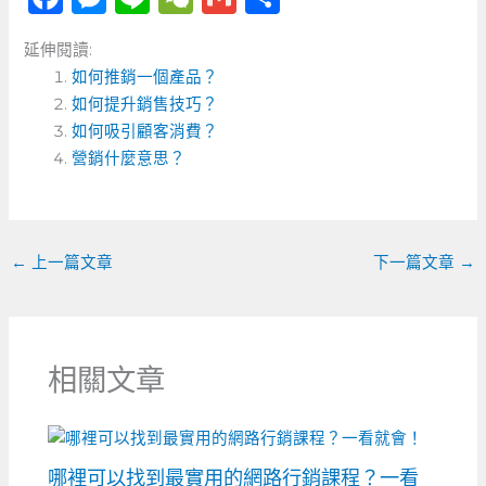
a
e
n
e
m
享
延伸閱讀:
c
ss
e
C
ai
如何推銷一個產品？
e
e
h
l
如何提升銷售技巧？
b
n
a
如何吸引顧客消費？
o
營銷什麼意思？
g
t
o
er
k
←
上一篇文章
下一篇文章
→
相關文章
哪裡可以找到最實用的網路行銷課程？一看