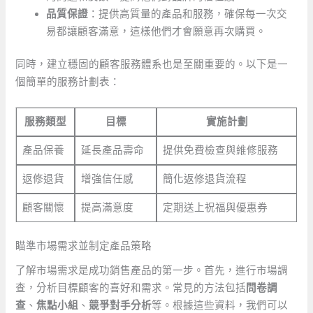
品質保證
：提供高質量的產品和服務，確保每一次交
易都讓顧客滿意，這樣他們才會願意再次購買。
同時，建立穩固的顧客服務體系也是至關重要的。以下是一
個簡單的服務計劃表：
服務類型
目標
實施計劃
產品保養
延長產品壽命
提供免費檢查與維修服務
返修退貨
增強信任感
簡化返修退貨流程
顧客關懷
提高滿意度
定期送上祝福與優惠券
瞄準市場需求並制定產品策略
了解市場需求是成功銷售產品的第一步。首先，進行市場調
查，分析目標顧客的喜好和需求。常見的方法包括
問卷調
查
、
焦點小組
、
競爭對手分析
等。根據這些資料，我們可以