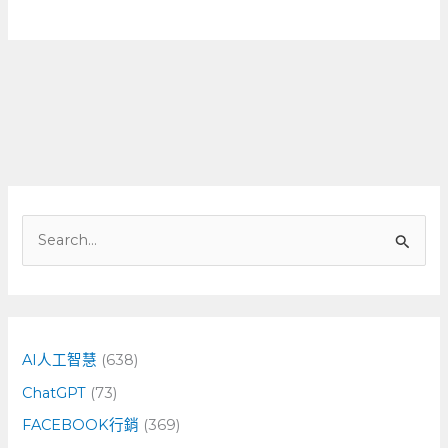
搜
尋
關
鍵
字
AI人工智慧
(638)
:
ChatGPT
(73)
FACEBOOK行銷
(369)