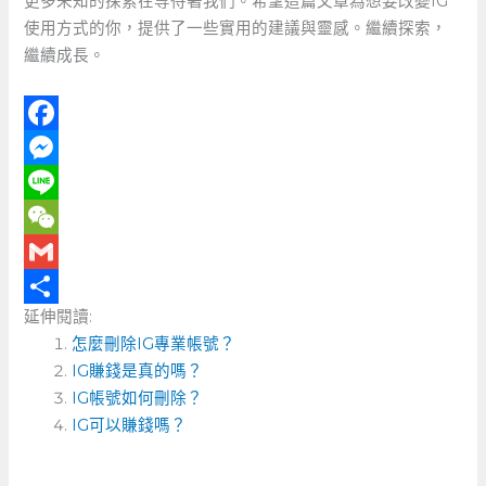
更多未知的探索在等待著我們。希望這篇文章為想要改變IG
使用方式的你，提供了一些實用的建議與靈感。繼續探索，
繼續成長。
F
a
M
c
e
L
e
s
i
W
b
s
n
e
G
延伸閱讀:
o
e
e
C
m
分
怎麼刪除IG專業帳號？
o
n
h
a
享
IG賺錢是真的嗎？
k
g
a
i
IG帳號如何刪除？
e
t
l
IG可以賺錢嗎？
r