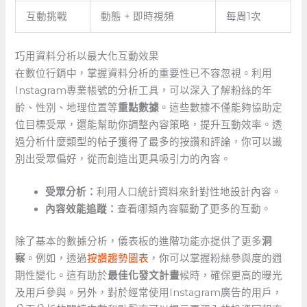
互動挑戰
動態 + 即時視頻
每周1次
巧用資料分析以最大化互動效果
在數位行銷中，掌握資料分析的重要性已不容忽視。利用
Instagram專業帳號的分析工具，可以深入了解粉絲的年
齡、性別、地理位置等
重點數據
。這些數據不僅能夠協助定
位目標受眾，還能幫助你調整內容策略，提升互動效率。透
過分析什麼類型的帖子獲得了最多的按讚和評論，你可以識
別出受眾偏好，從而創造出更具吸引力的內容。
受眾分析：
利用人口統計資料來針對性地設計內容。
內容效能追蹤：
查看哪類內容驅動了更多的互動。
除了基本的數據分析，儀表板的進階功能亦提供了更多
洞
察
。例如，透過
按讚趨勢圖表
，你可以掌握粉絲參與度的週
期性變化。這有助於
最佳化發文計畫
候時，確保更高的曝光
及用戶參與。另外，對於經常使用Instagram廣告的用戶，