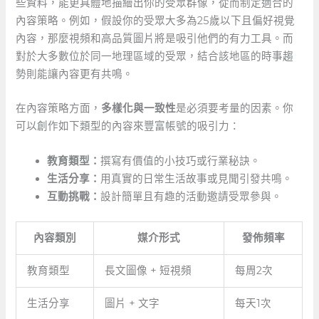
些資料，能更具體地描繪出你的受眾群像，從而制定適合的
內容策略。例如，假設你的受眾大多為25歲以下且偏好視覺
內容，那麼視頻和高品質圖片將是吸引他們的有力工具。而
對於大多數位於同一地理區域的受眾，結合該地區的時事趨
勢則能讓內容更有共鳴。
在內容策略方面，
多樣化與一致性
是必須要考量的因素。你
可以創作如下類型的內容來豐富帳號的吸引力：
教育類型：
撰寫有價值的小技巧或行業秘訣。
生活分享：
用真實的日常生活故事或見聞引發共鳴。
互動挑戰：
設計簡單且有趣的活動邀請受眾參與。
內容類別
媒介形式
發佈頻率
教育類型
長文圖像 + ⁣短視頻
每周2次
生活分享
圖片 + 文字
每天1次