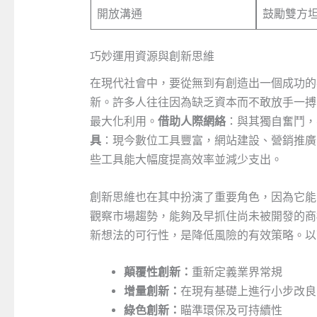
開放溝通
鼓勵雙方
巧妙運用資源與創新思維
在現代社會中，要從無到有創造出一個成功的
新。許多人往往因為缺乏資本而不敢放手一搏
最大化利用。
借助人際網絡
：與其獨自奮鬥，
具
：現今數位工具豐富，網站建設、營銷推廣
些工具能大幅度提高效率並減少支出。
創新思維也在其中扮演了重要角色，因為它能
觀察市場趨勢，能夠及早抓住尚未被開發的商
新想法的可行性，是降低風險的有效策略。以
顛覆性創新：
重新定義業界常規
增量創新：
在現有基礎上進行小步改良
綠色創新：
瞄準環保及可持續性