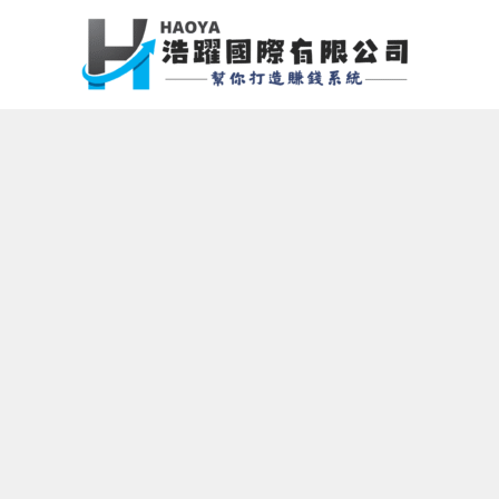
跳
至
主
要
內
容