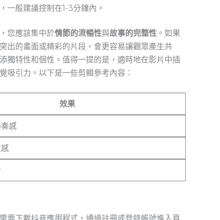
，一般建議控制在1-3分鐘內。
，您應該集中於
情節的流暢性
與
故事的完整性
。如果
突出的畫面或精彩的片段，會更容易讓觀眾產生共
添獨特性和個性。值得一提的是，適時地在影片中插
覺吸引力。以下是一些剪輯參考內容：
效果
節奏感
次感
力
需要下載抖音應用程式，通過註冊或登錄帳號進入頁