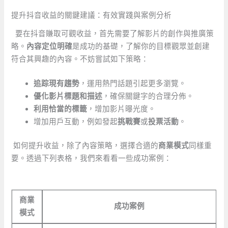
提升抖音收益的關鍵建議：有效實踐與案例分析
⁢ ⁢ 要在抖音賺取可觀收益，首先需要了解影片的創作與推廣策
略。
內容定位明確
是成功的基礎，了解你的目標觀眾並創建
符合其興趣的內容。不妨嘗試如下策略：
追踪現有趨勢
，運用熱門話題引起更多瀏覽。
優化影片標題和描述
，確保關鍵字的合理分佈。
利用恰當的標籤
，增加影片曝光度。
增加用戶互動，例如發起
挑戰賽
或
投票活動
。
‌ 如何提升收益，除了內容策略，選擇合適的
商業模式
同樣重
要。透過下列表格，我們來看看一些成功案例：
⁢ ⁣
商業
成功案例
模式