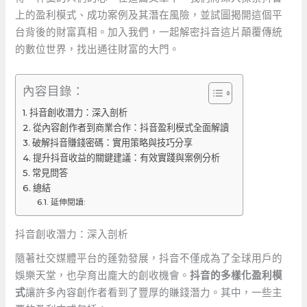
上的盈利模式、成功案例及其潛在風險，並試圖揭開這個平
台背後的財富真相。加入我們，一起解密抖音這片顛覆傳統
的數位世界，找出通往財富的大門。
內容目錄：
抖音創收潛力：深入剖析
從內容創作者到商業合作：抖音盈利模式全面解讀
破解抖音賺錢密碼：實用策略與技巧分享
提升抖音收益的關鍵建議：有效實踐與案例分析
常見問答
總結
延伸閱讀:
抖音創收潛力：深入剖析
隨著社交媒體平台的蓬勃發展，抖音不僅成為了全球用戶的
娛樂天堂，也孕育出龐大的創收機會。
抖音的多樣化盈利模
式
讓許多內容創作者看到了豐厚的賺錢潛力。其中，一些主