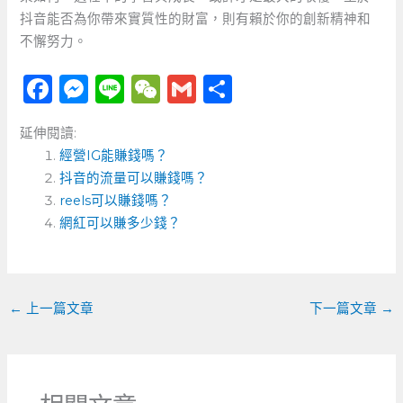
抖音能否為你帶來實質性的財富，則有賴於你的創新精神和
不懈努力。
F
M
Li
W
G
分
a
e
n
e
m
享
延伸閱讀:
c
ss
e
C
ai
經營IG能賺錢嗎？
e
e
h
l
抖音的流量可以賺錢嗎？
b
n
a
reels可以賺錢嗎？
o
網紅可以賺多少錢？
g
t
o
er
k
←
上一篇文章
下一篇文章
→