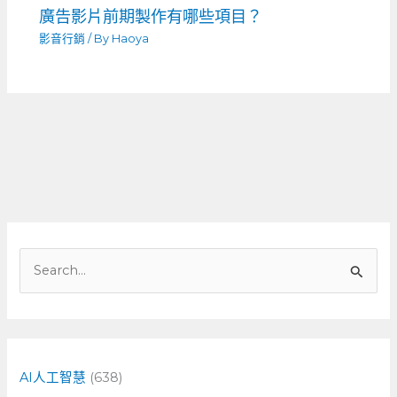
廣告影片前期製作有哪些項目？
影音行銷
/ By
Haoya
搜
尋
關
鍵
字
AI人工智慧
(638)