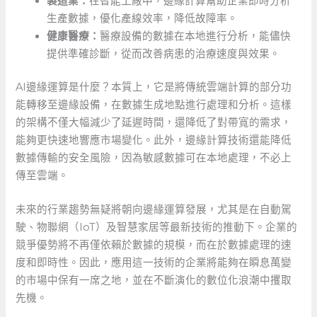
製造業：
在智能工廠中，邊緣計算幫助企業即時分析
生產數據，優化產線效率，降低故障率。
健康醫療：
醫療設備的數據在本地進行分析，能儘快
提供準確診斷，從而改善病患的治療速度與效果。
AI邊緣運算是什麼？本質上，它是將傳統雲端計算的部分功
能轉移至邊緣設備，在數據生成地點進行處理和分析。這樣
的架構不僅大幅減少了延遲時間，還降低了對帶寬的需求，
能夠更快速地響應市場變化。此外，邊緣計算技術還能降低
數據傳輸的安全風險，因為敏感數據可在本地處理，不必上
傳至雲端。
未來的行業趨勢無疑將朝向邊緣運算發展，尤其是在自動駕
駛、物聯網（IoT）及智慧家居等最新技術的推動下。企業的
競爭優勢將不再僅依賴於數據的規模，而在於數據處理的速
度和即時性。因此，應用這一技術的企業將能夠在瞬息萬變
的市場中保有一席之地，並在不斷演化的數位化浪潮中攫取
先機。