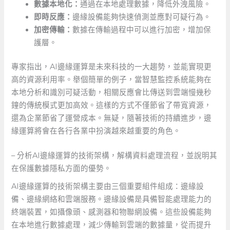
數據本地化：
通過在本地處理數據，降低外洩風險。
即時反應：
邊緣設備能夠快速偵測並應對可疑行為。
加密傳輸：
數據在傳輸過程中可以進行加密，增加保
護層。
專家指出，AI邊緣運算是未來科技的一大趨勢，並能實現更
高的資源利用率。舉個簡單的例子，當智慧監控系統能夠在
本地分析和識別可疑活動，相關反應會比傳送到雲端慢幾秒
鐘的傳統模式更加高效。這樣的方式不僅節省了帶寬資源，
還為企業節省了運營成本。無疑，隨著技術的持續進步，邊
緣運算將會在各行各業中扮演越來越重要的角色。
– 分析AI邊緣運算的技術架構，解構資料處理流程，並說明其
在保護數據隱私方面的優勢。
AI邊緣運算的技術架構主要由三個重要組件組成：邊緣設
備、邊緣網絡和雲端服務。邊緣設備是具備智能處理能力的
終端裝置，如攝像頭、感測器和物聯網設備。這些設備能夠
在本地進行數據處理，減少傳輸到雲端的數據量，從而提升