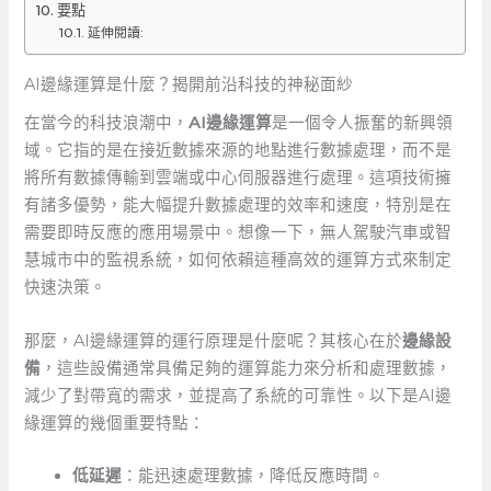
要點
延伸閱讀:
AI邊緣運算是什麼？揭開前沿科技的神秘面紗
在當今的科技浪潮中，
AI邊緣運算
是一個令人振奮的新興領
域。它指的是在接近數據來源的地點進行數據處理，而不是
將所有數據傳輸到雲端或中心伺服器進行處理。這項技術擁
有諸多優勢，能大幅提升數據處理的效率和速度，特別是在
需要即時反應的應用場景中。想像一下，無人駕駛汽車或智
慧城市中的監視系統，如何依賴這種高效的運算方式來制定
快速決策。
那麼，AI邊緣運算的運行原理是什麼呢？其核心在於
邊緣設
備
，這些設備通常具備足夠的運算能力來分析和處理數據，
減少了對帶寬的需求，並提高了系統的可靠性。以下是AI邊
緣運算的幾個重要特點：
低延遲
：能迅速處理數據，降低反應時間。