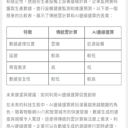
和穩定性。透過在生產設備上部署邊緣計算，企業能夠實時
獲取生產數據，進行設備健康監測和維護預測。以下是一個
簡單的比較表，展示了傳統雲計算和AI邊緣運算的差異：
特徵
傳統雲計算
AI邊緣運算
數據處理位置
雲端
近源設備
延遲
較高
較低
帶寬需求
高
低
數據安全性
較低
較高
未來展望與建議：如何利用AI邊緣運算促進創新
在未來的科技生態中，AI邊緣運算將扮演著越來越關鍵的角
色。隨著物聯網(IoT)和智慧城市的快速發展，數據生成的速
度與規模令人驚訝，這使得傳統的雲計算無法跟上需求。利
用AI邊緣運算，企業可以在數據生成的源頭進行即時處理，