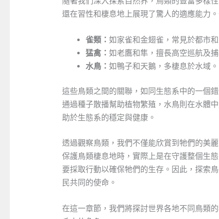
隨著我們深入探索自然界，鳥類的豐富多樣性
還在習性和棲息地上展現了驚人的適應能力。
雀類：
如家雀和金翅雀，常見於都市和
猛禽：
如老鷹和隼，擅長高空巡航及捕
水鳥：
如鴨子和天鵝，多棲息於水域。
這些鳥類之間的關聯，如同生態系中的一個錯
通過種子散播幫助植物繁殖，水鳥則在水體中
助於生態系的穩定與健康。
透過觀察鳥類，我們不僅能欣賞到牠們的美麗
保護鳥類棲息地時，實際上是在守護整個生態
要採取行動以確保牠們的生存。因此，探索鳥
民共同的使命。
在這一章節，我們將探討世界各地不同鳥類的