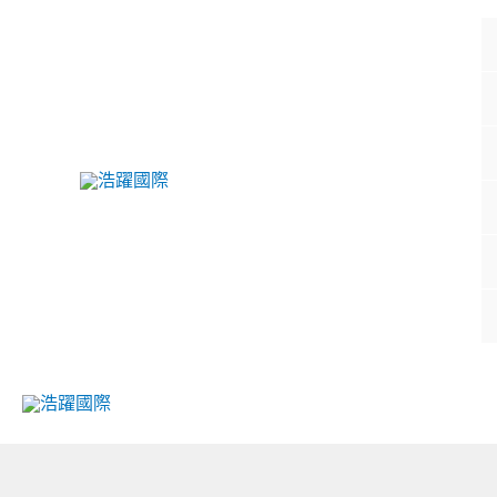
跳
至
主
要
內
容