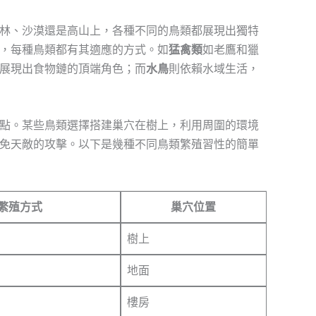
林、沙漠還是高山上，各種不同的鳥類都展現出獨特
，每種鳥類都有其適應的方式。如
猛禽類
如老鷹和獵
展現出食物鏈的頂端角色；而
水鳥
則依賴水域生活，
點。某些鳥類選擇搭建巢穴在樹上，利用周圍的環境
免天敵的攻擊。以下是幾種不同鳥類繁殖習性的簡單
繁殖方式
巢穴位置
樹上
地面
樓房