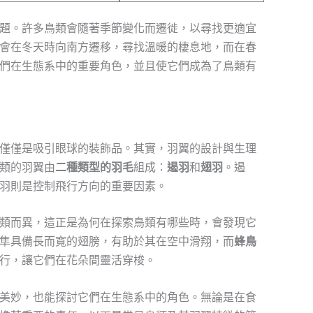
題。許多鳥類會隨著季節變化而遷徙，以尋找更適宜
會在冬天時向南方遷移，尋找溫暖的棲息地，而在春
們在生態系中的重要角色，並且使它們成為了鳥類有
僅僅是吸引眼球的裝飾品。其實，羽翼的設計與生理
類的羽翼由
二種類型的羽毛
組成：
遏羽
和
翅羽
。遏
羽則是控制飛行方向的重要因素。
類而異，這正是為何在探索鳥類有哪些時，會發現它
隼具備長而寬的翅膀，有助於其在空中滑翔，而
蜂鳥
行，讓它們在花朵間靈活穿梭。
美妙，也能探討它們在生態系中的角色。無論是在食