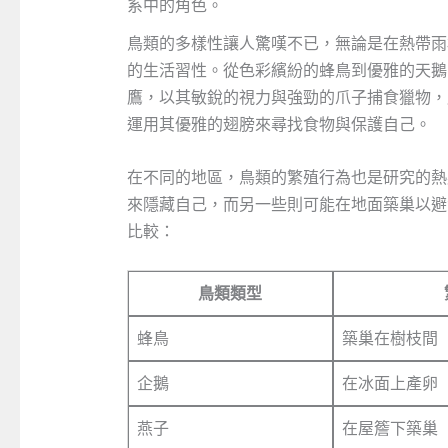
系中的角色。
鳥類的多樣性讓人驚嘆不已，無論是在熱帶雨
的生活習性。從色彩繽紛的蜂鳥到優雅的天鵝
鷹，以其敏銳的視力與強勁的爪子捕食獵物，
運用其優雅的翅膀來尋找食物與保護自己。
在不同的地區，鳥類的繁殖行為也是研究的熱
來隱藏自己，而另一些則可能在地面築巢以避
比較：
鳥類類型
蜂鳥
築巢在樹枝間
企鵝
在冰面上產卵
燕子
在屋簷下築巢