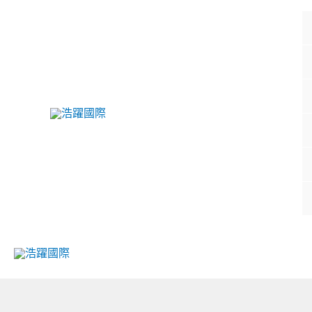
跳
至
主
要
內
容