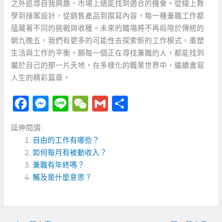
之外追尋自我興趣，市場上總能找到適合的機會。從線上教
學到接案設計，從銷售產品到撰寫內容，每一種兼職工作都
蘊藏著不同的挑戰與收穫。未來的職場將不再局限於傳統的
朝九晚五，我們有更多的可能性去探索新的工作模式，重塑
生活與工作的平衡。願每一個正在尋找兼職的人，都能找到
屬於自己的那一片天地，在多樣化的職業世界中，繼續書寫
人生的精彩篇章。
F
M
Li
W
G
分
a
e
n
e
m
享
延伸閱讀:
c
ss
e
C
ai
自由的工作有哪些？
e
e
h
l
如何每月有被動收入？
b
n
a
兼職有年終嗎？
o
觸及是什麼意思？
g
t
o
er
k