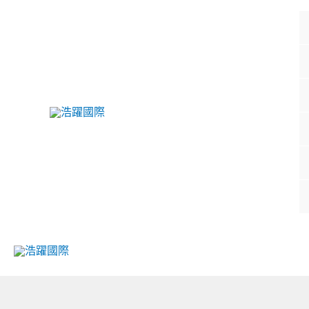
跳
至
主
要
內
容