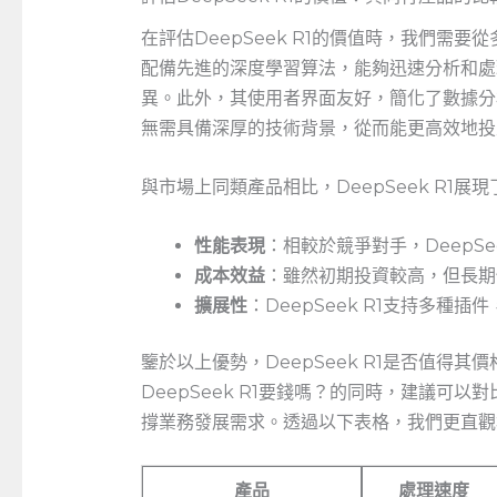
在評估DeepSeek ⁣R1的價值時，我們需要
配備先進的深度學習算法，能夠迅速分析和處
異。此外，其使用者界面友好，簡化了數據分
無需具備深厚的技術背景，從而能更高效地投
與市場上同類產品相比，DeepSeek R1
性能表現
：相較於競爭對手，DeepSe
成本效益
：雖然初期投資較高，但長期
擴展性
：DeepSeek R1支持多種
鑒於以上優勢，DeepSeek R1是否值得
DeepSeek R1要錢嗎？的同時，建議可
撐業務發展需求。透過以下表格，我們更直觀地看
產品
處理速度