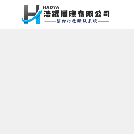
跳
至
主
要
內
容