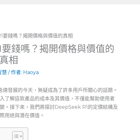
 R1要錢嗎？揭開價格與價值的
真相
智慧
/ 作者:
Haoya
科技急速發展的今天，無疑成為了許多用戶所關心的話題。
入了解這款產品的成本及其價值，不僅能幫助使用者
接下來，我們將探討DeepSeek R1的定價結構及
際用途與潛在價值。