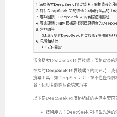
深度探索DeepSeek R1要錢嗎？價格背後的秘
評估DeepSeek R1的價值：與同行產品的比較
客戶回饋：DeepSeek R1的實際使用體驗
專家建議：如何根據需求選擇最適合的DeepSee
常見問答
深度探索DeepSeek R1要錢嗎？揭開價格
見解和結論
延伸閱讀:
深度探索DeepSeek R1要錢嗎？價格背後的
在探討
DeepSeek R1要錢嗎？
的問題時，我
搜尋工具，如DeepSeek R1，並不僅僅
發、使用者體驗及後續支持等。
以下是DeepSeek R1價格組成的幾個主要因
技術能力：
DeepSeek ⁢R1搭載