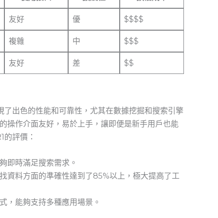
友好
優
$$$$
複雜
中
$$$
友好
差
$$
1展現了出色的性能和可靠性，尤其在數據挖掘和搜索引擎
的操作介面友好，易於上手，讓即便是新手用戶也能
R1的評價：
夠即時滿足搜索需求。
找資料方面的準確性達到了85%以上，極大提高了工
式，能夠支持多種應用場景。