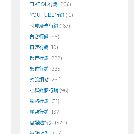
TIKTOK行銷
(286)
YOUTUBE行銷
(15)
付費廣告行銷
(167)
內容行銷
(89)
口碑行銷
(10)
影音行銷
(222)
數位行銷
(335)
架設網站
(261)
社群媒體行銷
(96)
網路行銷
(611)
聯盟行銷
(137)
自媒體行銷
(320)
被動收入
(345)