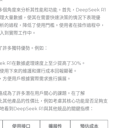
從多個角度來分析其性能和功能。首先，DeepSeek R1
理大量數據，使其在需要快速決策的情況下表現優
析的過程，降低了使用門檻。使用者在操作過程中，
入到實際工作中。
展現了許多獨特優勢。例如：
ek R1在數據處理速度上至少提高了30%。
使用下來的維護和運行成本回報顯著。
插件，方便用戶根據實際需求進行擴展。
其價格成為了許多潛在用戶關心的課題。在了解
以對比其他產品的性價比，例如考慮其核心功能是否足夠支
到DeepSeek R1與其他競品的關鍵指標：
使用接口
擴展性
預估成本