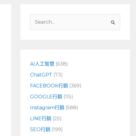
搜
尋
關
鍵
字
AI人工智慧
(638)
:
ChatGPT
(73)
FACEBOOK行銷
(369)
GOOGLE行銷
(115)
Instagram行銷
(588)
LINE行銷
(25)
SEO行銷
(199)