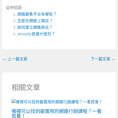
a
e
n
e
m
享
延伸閱讀:
c
ss
e
C
ai
網路銷售平台有哪些？
e
e
h
l
怎麼在網路上開店？
b
n
a
如何建立網路商店？
o
shopify是做什麼的？
g
t
o
er
k
←
上一篇文章
下一篇文章
→
相關文章
哪裡可以找到最實用的網路行銷課程？一看
就會！