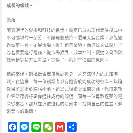
成長的領域。
總結
隨著時代的變遷和科技的進步，電商已成為現代商業模式中
不可或缺的一部分。不論是個體戶，還是大型企業，都能通
過電商平台，拓展市場，提升銷售業績。而這篇文章探討了
為甚麼要進行電商，從市場擴展、成本控制、便捷交易到數
據分析等多方面考量，提供了一系列有價值的見解。
總結來說，選擇做電商無異於投身一片充滿潛力的未知海
域。在這裡，每一位創業者都有機會航向成功的彼岸。無論
你目前是處於踌躇不前，還是已經踏上電商之路，保持創新
和靈活應變將是你通往成功的關鍵。願每一位勇敢逐夢的電
商從業者，都能在這數位化的浪潮中，找到自己的位置，迎
來豐收的季節。
F
M
Li
W
G
分