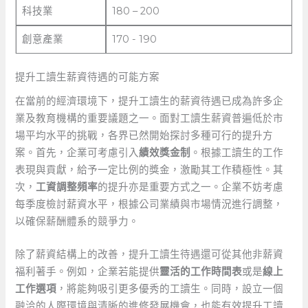
科技業
180 – 200
創意產業
170 -⁣ 190
提升工讀生薪資待遇的可能方案
在當前的經濟環境下，提升工讀生的薪資待遇已成為許多企
業及教育機構的重要議題之一。面對工讀生薪資普遍低於市
場平均水平的挑戰，各界已然開始探討多種可行的提升方
案。首先，企業可考慮引入
績效獎金制
。根據工讀生的工作
表現與貢獻，給予一定比例的獎金，激勵其工作積極性。其
次，
工資調整頻率
的提升亦是重要方式之一。企業不妨考慮
每季度檢討薪資水平，根據公司業績與市場情況進行調整，
以確保薪酬體系的競爭力。
除了薪資結構上的改善，提升工讀生待遇還可從其他非薪資
福利著手。例如，企業若能提供
靈活的工作時間表
或是
線上
工作選項
，將能夠吸引更多優秀的工讀生。同時，設立一個
融洽的人際環境與清晰的進修發展機會，也能有效提升工讀