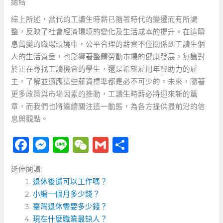
總結
綜上所述，當代的工讀生時薪已隨著時代的變遷而有所調
整，反映了社會經濟環境的變化及生活成本的提升。在這瞬
息萬變的職場環境中，公平合理的薪資不僅關係到工讀生個
人的生活質量，也影響著整體勞動市場的健康發展。無論對
於正在尋找工讀機會的學生，還是希望雇用年輕助力的雇
主，了解並適應這些薪資標準都是必不可少的。未來，隨著
更多政策與市場因素的推動，工讀生時薪必將迎來新的篇
章，而我們也將繼續關注這一動態，為各方提供最前沿的信
息與觀點。
F
M
Li
W
G
分
a
e
n
e
m
享
延伸閱讀:
c
ss
e
C
ai
退休後還可以工作嗎？
e
e
h
l
小編一個月多少錢？
b
n
a
臺灣退休需要多少錢？
現在什麼職業最缺人？