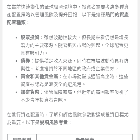
在當前快速變化的全球經濟環境中，投資者需要考慮多種資
產配置策略以管理風險及提升回報。以下是幾種
熱門的資產
配置種類
：
股票投資
：雖然波動性較大，但長期來看仍然是增長
潛力的主要來源。隨著新興市場的興起，全球配置更
具有吸引力。
債券
：提供穩定收入來源，同時在市場波動時具有防
禦性。考慮投資於不同地區的政府或企業債券。
黃金和其他貴金屬
：在市場動盪或通脹高企時，這些
資產被認為是較安全的避風港。
加密貨幣
：儘管風險較高，但近年的高回報率吸引了
不少青年投資者青睞。
在進行資產配置時，了解和評估風險參數對達成投資目標尤
為重要。以下是
幾項風險考量
：