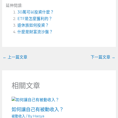
a
e
n
e
m
享
延伸閱讀:
c
ss
e
C
ai
30萬可以投資什麼？
e
e
h
l
ETF是怎麼獲利的？
b
n
a
退休族如何投資？
o
什麼是財富流沙盤？
g
t
o
er
k
←
上一篇文章
下一篇文章
→
相關文章
如何讓自己有被動收入？
被動收入
/ By
Haoya