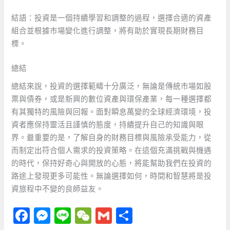
結語：投資是一個持續學習和調整的過程，選擇合適的資產
組合並根據市場變化進行調整，將有助於實現長期財務目
標。
總結
總結來說，投資的選擇範疇十分廣泛，無論是傳統市場如股
票與債券，或是新興的數位資產與環保產業，每一種選擇都
有其獨特的風險與回報。面對瞬息萬變的全球經濟環境，投
資者應保持靈活且謹慎的態度，持續提升自己的知識與眼
界。最重要的是，了解自身的財務目標與風險承受能力，從
而制定出符合個人需求的投資策略。在這個充滿挑戰與機遇
的時代，保持好奇心與開放的心態，將能幫助我們在投資的
路途上發現更多可能性。無論選擇如何，時間和智慧將是投
資旅程中不變的良師益友。
F
M
Li
W
G
分