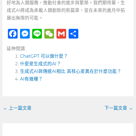
好地為人類服務，推動社會的進步與繁榮。我們期待著，生
成式AI將成為承載人類創新的新篇章，並在未來的歲月中拓
展出無限的可能。
F
M
Li
W
G
分
a
e
n
e
m
享
延伸閱讀:
c
ss
e
C
ai
ChatGPT 可以做什麼？
e
e
h
l
什麼是生成式的AI？
b
n
a
生成式AI與傳統AI相比 其核心差異在於什麼功能？
o
AI有幾種？
g
t
o
er
k
←
上一篇文章
下一篇文章
→