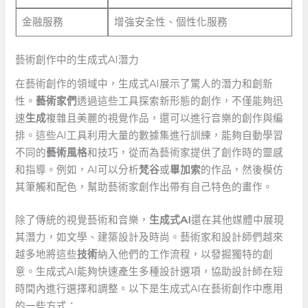
金融服務
增強安全性、個性化服務
藝術創作中的生成式AI潛力
在藝術創作的領域中，生成式AI展示了驚人的潛力和創新
性。
藝術家們
透過這些工具探索新形態的創作，不僅能夠迅
速
生成
複雜且美麗的視覺作品，還可以進行音樂的創作與編
排。這些AI工具利用大量的數據集進行訓練，能夠自動學習
不同的
藝術風格
和技巧，從而為藝術家提供了創作時的靈感
和指導。例如，AI可以分析
梵谷
或
畢加索
的作品，然後模仿
其筆觸和配色，幫助藝術家創作出帶有自己特色的畫作。
除了傳統的視覺藝術和音樂，
生成式AI
還在其他媒體中展現
其潛力，如文學、建築設計及時尚。藝術家和設計師們越來
越多地將這些
技術
納入他們的工作流程，以發掘獨特的創
意。生成式AI能夠快速產生多種設計選項，協助設計師在短
時間內進行選擇和調整。以下是生成式AI在藝術創作中應用
的一些方式：