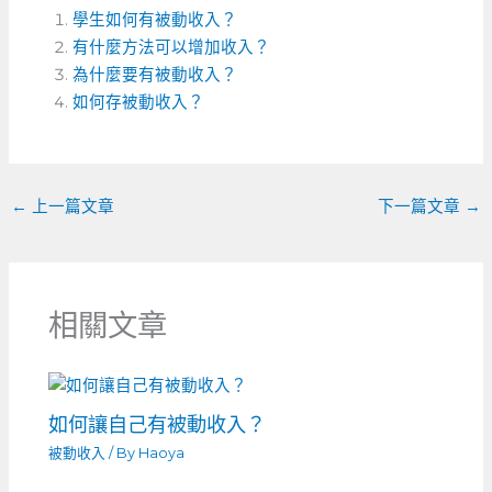
c
ss
e
C
ai
學生如何有被動收入？
e
e
h
l
有什麼方法可以增加收入？
b
n
a
為什麼要有被動收入？
o
如何存被動收入？
g
t
o
er
k
←
上一篇文章
下一篇文章
→
相關文章
如何讓自己有被動收入？
被動收入
/ By
Haoya