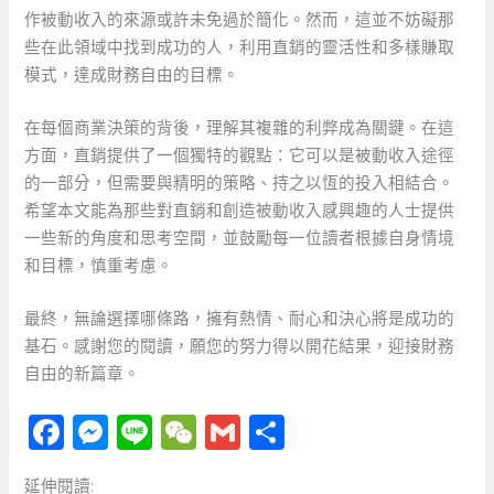
作被動收入的來源或許未免過於簡化。然而，這並不妨礙那
些在此領域中找到成功的人，利用直銷的靈活性和多樣賺取
模式，達成財務自由的目標。
在每個商業決策的背後，理解其複雜的利弊成為關鍵。在這
方面，直銷提供了一個獨特的觀點：它可以是被動收入途徑
的一部分，但需要與精明的策略、持之以恆的投入相結合。
希望本文能為那些對直銷和創造被動收入感興趣的人士提供
一些新的角度和思考空間，並鼓勵每一位讀者根據自身情境
和目標，慎重考慮。
最終，無論選擇哪條路，擁有熱情、耐心和決心將是成功的
基石。感謝您的閱讀，願您的努力得以開花結果，迎接財務
自由的新篇章。
F
M
Li
W
G
分
a
e
n
e
m
享
延伸閱讀: