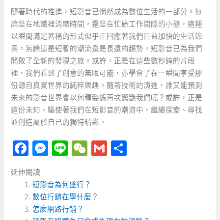
隨著時代的推進，短影音已悄然成為數位生活的一部分。無
論是在地鐵裡消磨時間，還是在忙碌工作間隙的小憩，這種
以瞬間滿足著稱的形式似乎正回應著我們日益加快的生活節
奏。無論這是短暫的潮流還是長遠的趨勢，短影音已為我們
開啟了全新的發現之旅。或許，正是在這些數秒鐘的片段
裡，我們看到了創意的無限可能，亦學會了在一瞬間享受那
份源自真實世界的純粹樂趣。隨著技術的演進，誰又能預測
未來的影音世界會以何種姿態再次驚艷我們呢？或許，正是
這份未知，驅使著我們在短影音的潮流中，繼續探索、尋找
並創造屬於自己的獨特精彩。
F
M
Li
W
G
分
a
e
n
e
m
享
延伸閱讀:
c
ss
e
C
ai
短影音為何盛行？
e
e
h
l
數位行銷在學什麼？
b
n
a
怎麼網路行銷？