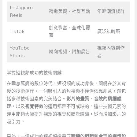
Instagram
精緻美觀、社群互動
年輕潮流族群
Reels
創意豐富、全球化覆
TikTok
廣泛年齡層
蓋
YouTube
視頻內容創作
縱向視頻、附加廣告
Shorts
者
掌握短視頻成功的技術關鍵
在瞬息萬變的數位時代，短視頻的成功背後，關鍵在於其背
後的技術運作。一個吸引人的短視頻不僅僅依靠創意，還包
括多種技術因素的完美結合。
影片的畫質
、
音效的精細處
理
，以及
視覺特效
的運用都是不可或缺的。這些技術元素的
運用能夠大幅提升觀眾的視覺和聽覺體驗，從而增加影片的
吸引力。
另外，一個成功的短視頻還需要
精練的剪輯
和
合理的劇情設