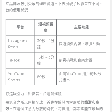
立品牌及吸引受眾的理想管道。下表展現了短影音在不同平
台的使用狀況：
短視頻長
平台
主要功能
度
Instagram
30秒 – 1分
快速消費內容，增強互動
Reels
鐘
15秒 – 3分
TikTok
創意挑戰和音樂背景
鐘
YouTube
面向YouTube用戶的短形
60秒
Shorts
式版本
打造吸引力：短影音平台運營建議
短影音之所以席捲全球，首先在於其內容形式的
簡潔和高
效
。在這個注意力分散的時代，每位用戶都希望能在最短的